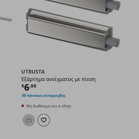
UTRUSTA
Εξάρτημα ανοίγματος με πίεση
00
Τρέχουσα τιμή
€ 6,00
6
€
,
00
30 πόντους ανταμοιβής
Μη διαθέσιμο στο e-shop
Προσθήκη στο καλάθι
Προσθήκη στα αγαπημένα