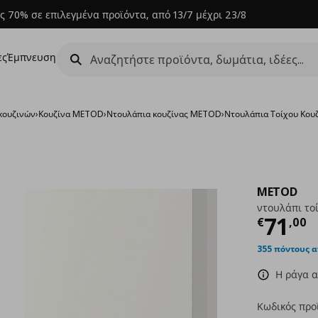
ς 70% σε επιλεγμένα προϊόντα, από 13/7 μέχρι 23/8
ες
Έμπνευση
κουζινών
›
Κουζίνα METOD
›
Ντουλάπια κουζίνας METOD
›
Ντουλάπια Τοίχου Κο
METOD
ντουλάπι το
Τρέχ
71
€
,
00
355 πόντους 
Η ράγα α
Κωδικός προ