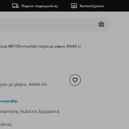
Πορεία παραγγελίας
Καταστήματα
Camera
υζίνας METOD
›
ντουλάπι τοίχου με ράφια, 40x60 cm
Προσθήκη στα αγαπημένα
ίχου με ράφια, 40x60 cm
ουσα τιμή
€ 71,00
ανταμοιβής
νάρτησης πωλείται ξεχωριστά.
ϊόντος