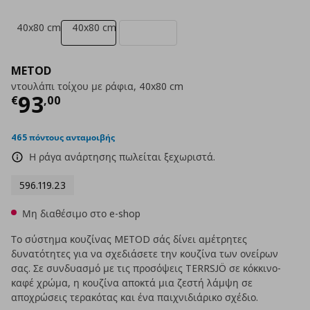
40x80 cm
40x80 cm
METOD
ντουλάπι τοίχου με ράφια, 40x80 cm
Τρέχουσα τιμή
€ 93,00
93
€
,
00
465 πόντους ανταμοιβής
Η ράγα ανάρτησης πωλείται ξεχωριστά.
596.119.23
Μη διαθέσιμο στο e-shop
Το σύστημα κουζίνας METOD σάς δίνει αμέτρητες
δυνατότητες για να σχεδιάσετε την κουζίνα των ονείρων
σας. Σε συνδυασμό με τις προσόψεις TERRSJÖ σε κόκκινο-
καφέ χρώμα, η κουζίνα αποκτά μια ζεστή λάμψη σε
αποχρώσεις τερακότας και ένα παιχνιδιάρικο σχέδιο.