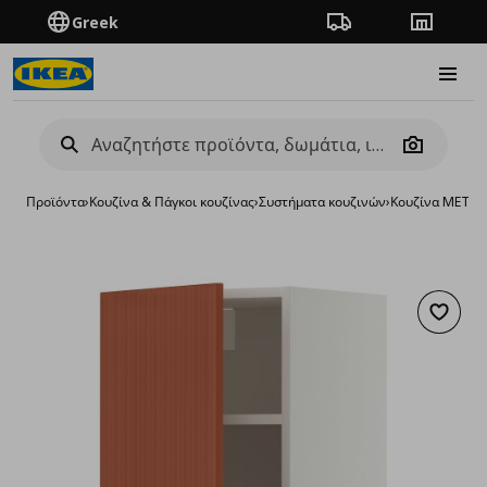
Greek
Πορεία παραγγελίας
Καταστή
Burge
Camera
Προϊόντα
›
Κουζίνα & Πάγκοι κουζίνας
›
Συστήματα κουζινών
›
Κουζίνα METO
Προσθή