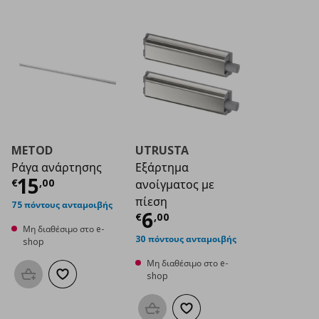
METOD
UTRUSTA
Ράγα ανάρτησης
Εξάρτημα
Τρέχουσα τιμή
€ 15,00
15
€
,
00
ανοίγματος με
πίεση
75 πόντους ανταμοιβής
Τρέχουσα τιμή
€ 6
6
€
,
00
Μη διαθέσιμο στο e-
30 πόντους ανταμοιβής
shop
Μη διαθέσιμο στο e-
shop
Προσθήκη στο καλάθι
Προσθήκη στα αγαπημένα
Προσθήκη στο καλάθι
Προσθήκη στα αγαπημένα