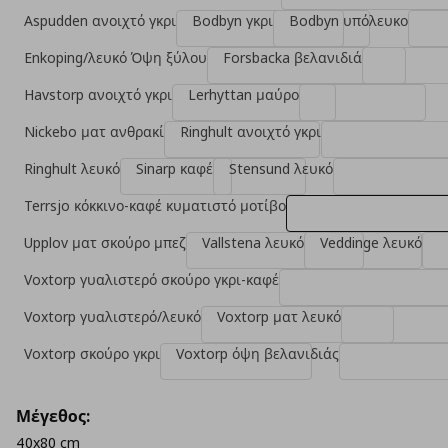
Aspudden ανοιχτό γκρι
Bodbyn γκρι
Bodbyn υπόλευκο
Enkoping/λευκό Όψη ξύλου
Forsbacka βελανιδιά
Havstorp ανοιχτό γκρι
Lerhyttan μαύρο
Nickebo ματ ανθρακί
Ringhult ανοιχτό γκρι
Ringhult λευκό
Sinarp καφέ
Stensund λευκό
Terrsjo κόκκινο-καφέ κυματιστό μοτίβο
Upplov ματ σκούρο μπεζ
Vallstena λευκό
Veddinge λευκό
Voxtorp γυαλιστερό σκούρο γκρι-καφέ
Voxtorp γυαλιστερό/λευκό
Voxtorp ματ λευκό
Voxtorp σκούρο γκρι
Voxtorp όψη βελανιδιάς
Μέγεθος:
40x80 cm