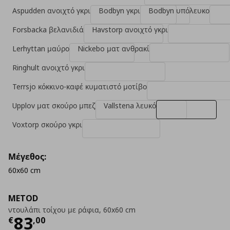
Aspudden ανοιχτό γκρι
Bodbyn γκρι
Bodbyn υπόλευκο
Forsbacka βελανιδιά
Havstorp ανοιχτό γκρι
Lerhyttan μαύρο
Nickebo ματ ανθρακί
Ringhult ανοιχτό γκρι
Terrsjo κόκκινο-καφέ κυματιστό μοτίβο
Upplov ματ σκούρο μπεζ
Vallstena λευκό
Voxtorp σκούρο γκρι
Μέγεθος:
60x60 cm
METOD
ντουλάπι τοίχου με ράφια, 60x60 cm
Τρέχουσα τιμή
€ 83,00
83
€
,
00