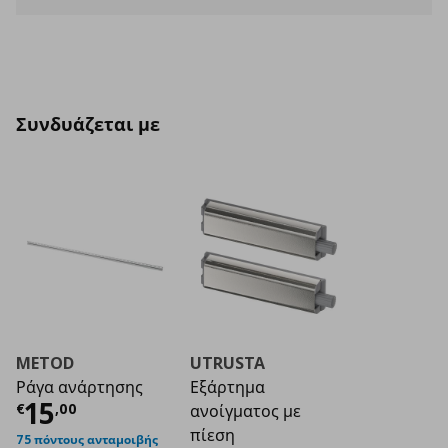
Συνδυάζεται με
METOD
UTRUSTA
Ράγα ανάρτησης
Εξάρτημα
Τρέχουσα τιμή
€ 15,00
15
€
,
00
ανοίγματος με
πίεση
75 πόντους ανταμοιβής