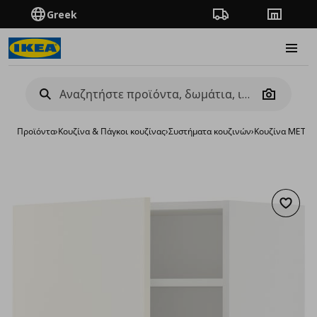
Greek
Πορεία παραγγελίας
Καταστή
Burge
Camera
Προϊόντα
›
Κουζίνα & Πάγκοι κουζίνας
›
Συστήματα κουζινών
›
Κουζίνα METO
Προσθή