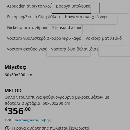
Aspudden ανοιχτό γκρι
Bodbyn υπόλευκο
Enkoping/λευκό Όψη ξύλου
Havstorp ανοιχτό γκρι
Nickebo ματ ανθρακί
Stensund λευκό
Voxtorp γυαλιστερό σκούρο γκρι-καφέ
Voxtorp ματ λευκό
Voxtorp σκούρο γκρι
Voxtorp όψη βελανιδιάς
Μέγεθος:
60x60x200 cm
METOD
ψηλό ντουλάπι για φούρνο/φούρνο μικροκυμάτων με
πόρτα/2 συρτάρια, 60x60x200 cm
Τρέχουσα τιμή
€ 356,00
356
€
,
00
1780 πόντους ανταμοιβής
Η ράγα ανάρτησης πωλείται ξεχωριστά.