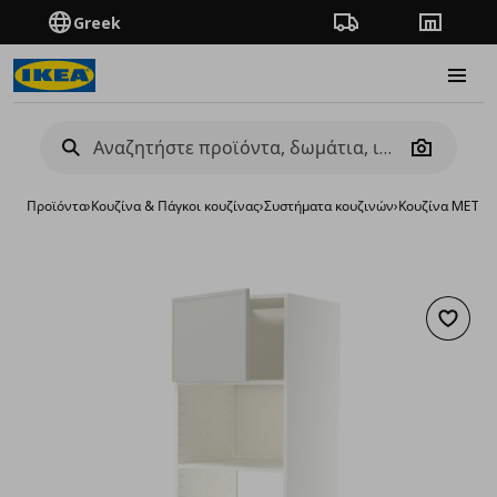
Greek
Πορεία παραγγελίας
Καταστή
Burge
Camera
Προϊόντα
›
Κουζίνα & Πάγκοι κουζίνας
›
Συστήματα κουζινών
›
Κουζίνα METO
Προσθή