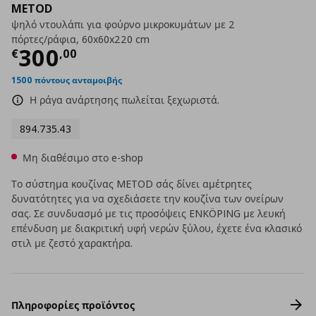
METOD
ψηλό ντουλάπι για φούρνο μικροκυμάτων με 2
πόρτες/ράφια, 60x60x220 cm
Τρέχουσα τιμή
€ 300,00
300
€
,
00
1500 πόντους ανταμοιβής
Η ράγα ανάρτησης πωλείται ξεχωριστά.
894.735.43
Μη διαθέσιμο στο e-shop
Το σύστημα κουζίνας METOD σάς δίνει αμέτρητες
δυνατότητες για να σχεδιάσετε την κουζίνα των ονείρων
σας. Σε συνδυασμό με τις προσόψεις ENKÖPING με λευκή
επένδυση με διακριτική υφή νερών ξύλου, έχετε ένα κλασικό
στιλ με ζεστό χαρακτήρα.
Πληροφορίες προϊόντος