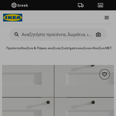
Greek
Πορεία παραγγελίας
Καταστή
Burge
Camera
Προϊόντα
›
Κουζίνα & Πάγκοι κουζίνας
›
Συστήματα κουζινών
›
Κουζίνα METO
Προσθή