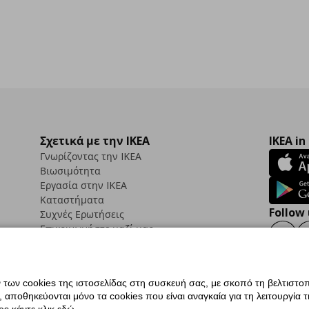
Σχετικά με την IKEA
IKEA in
Γνωρίζοντας την IKEA
Βιωσιμότητα
Εργασία στην IKEA
Καταστήματα
Follow 
Συχνές Ερωτήσεις
Επικοινωνήστε μαζί μας
Faceb
ων cookies της ιστοσελίδας στη συσκευή σας, με σκοπό τη βελτιστοπ
ποθηκεύονται μόνο τα cookies που είναι αναγκαία για τη λειτουργία της
ς προσβασιμότητας
Ρυθμίσεις cookies
Όροι Χρήσης
Γενική Πολιτική Προσωπικώ