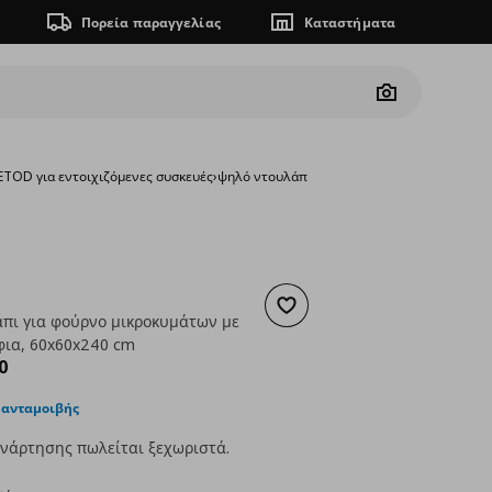
Πορεία παραγγελίας
Καταστήματα
Camera
TOD για εντοιχιζόμενες συσκευές
›
ψηλό ντουλάπι για φούρνο μικροκυμάτων μ
Προσθήκη στα αγαπημένα
πι για φούρνο μικροκυμάτων με
φια, 60x60x240 cm
ουσα τιμή
€ 408,00
0
 ανταμοιβής
νάρτησης πωλείται ξεχωριστά.