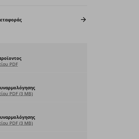
Μεταφοράς
προϊοντος
είου PDF
Συναρμολόγησης
ίου PDF (3 MB)
Συναρμολόγησης
ίου PDF (3 MB)