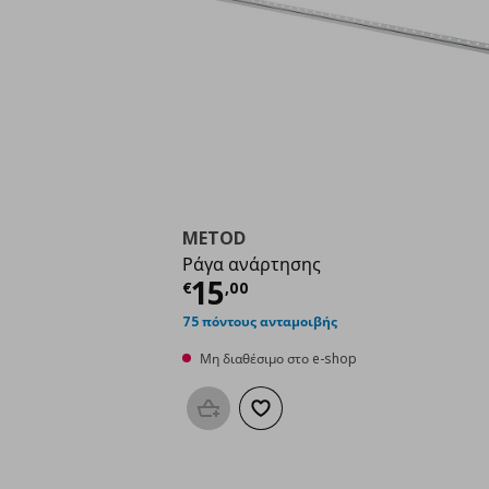
METOD
Ράγα ανάρτησης
Τρέχουσα τιμή
€ 15,
15
€
,
00
75 πόντους ανταμοιβής
Μη διαθέσιμο στο e-shop
Προσθήκη στο καλάθι
Προσθήκη στα αγαπημένα