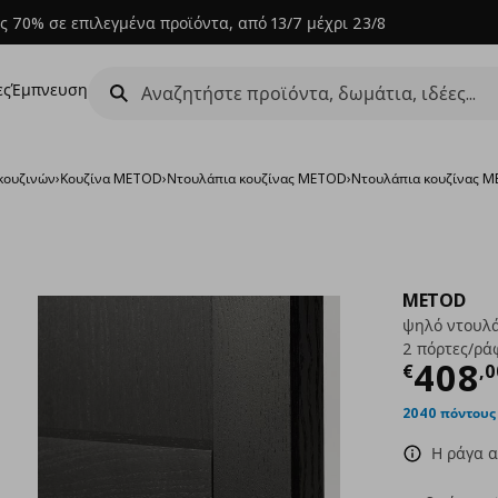
ς 70% σε επιλεγμένα προϊόντα, από 13/7 μέχρι 23/8
ες
Έμπνευση
κουζινών
›
Κουζίνα METOD
›
Ντουλάπια κουζίνας METOD
›
Nτουλάπια κουζίνας ME
METOD
ψηλό ντουλά
2 πόρτες/ρά
Τρέχ
408
€
,
0
2040 πόντους
Η ράγα α