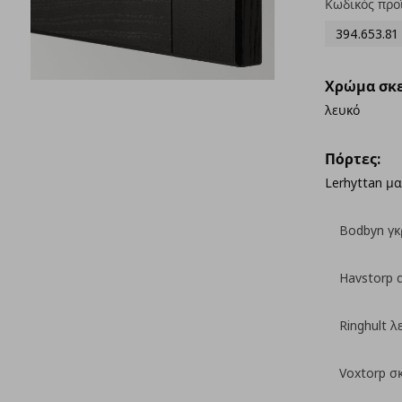
Κωδικός προ
394.653.81
Χρώμα σκε
λευκό
Πόρτες:
Lerhyttan μ
Bodbyn γκ
Havstorp 
Ringhult λ
Voxtorp σ