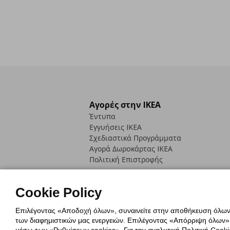
Αγορές στην IKEA
Έντυπα
Εγγυήσεις IKEA
Σχεδιαστικά Προγράμματα
Αγορά Δωρoκάρτας IKEA
Πολιτική Επιστροφής
Cookie Policy
Επιλέγοντας «Αποδοχή όλων», συναινείτε στην αποθήκευση όλων τ
των διαφημιστικών μας ενεργειών. Επιλέγοντας «Απόρριψη όλων», α
Πολιτική Cookies
Δήλωση ψηφιακή