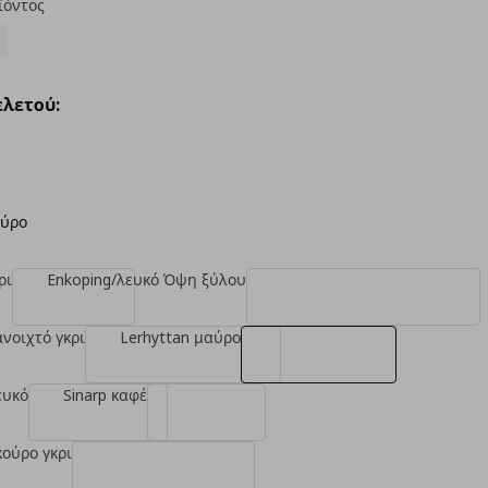
ϊόντος
λετού:
αύρο
ρι
Enkoping/λευκό Όψη ξύλου
ανοιχτό γκρι
Lerhyttan μαύρο
ευκό
Sinarp καφέ
κούρο γκρι