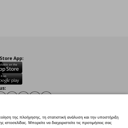
 Store App:
us:
ook
Instagram
TikTok
Youtube
Pinterest
Twitter
οίηση της πλοήγησης, τη στατιστική ανάλυση και την υποστήριξη
 ιστοσελίδας. Μπορείτε να διαχειριστείτε τις προτιμήσεις σας
ν Δεδομένων