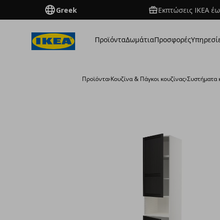
Greek
Εκπτώσεις IKEA έω
Προϊόντα
Δωμάτια
Προσφορές
Υπηρεσί
Προϊόντα
›
Κουζίνα & Πάγκοι κουζίνας
›
Συστήματα 