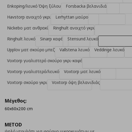
Enkoping/λευκό Όψη ξύλου
Forsbacka βελανιδιά
Havstorp ανοιχτό γκρι
Lerhyttan μαύρο
Nickebo ματ ανθρακί
Ringhult ανοιχτό γκρι
Ringhult λευκό
Sinarp καφέ
Stensund λευκό
Upplov ματ σκούρο μπεζ
Vallstena λευκό
Veddinge λευκό
Voxtorp γυαλιστερό σκούρο γκρι-καφέ
Voxtorp γυαλιστερό/λευκό
Voxtorp ματ λευκό
Voxtorp σκούρο γκρι
Voxtorp όψη βελανιδιάς
Μέγεθος:
60x60x200 cm
METOD
ψηλό ντουλάπι για φούρνο μικρoκυμάτων με