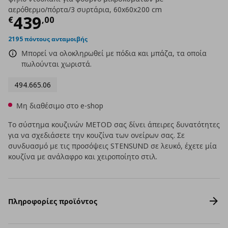
αερόθερμο/πόρτα/3 συρτάρια, 60x60x200 cm
Τρέχουσα τιμή
€ 439,00
439
€
,
00
2195 πόντους ανταμοιβής
Μπορεί να ολοκληρωθεί με πόδια και μπάζα, τα οποία
πωλούνται χωριστά.
494.665.06
Μη διαθέσιμο στο e-shop
Το σύστημα κουζινών METOD σας δίνει άπειρες δυνατότητες
για να σχεδιάσετε την κουζίνα των ονείρων σας. Σε
συνδυασμό με τις προσόψεις STENSUND σε λευκό, έχετε μία
κουζίνα με ανάλαφρο και χειροποίητο στιλ.
Πληροφορίες προϊόντος