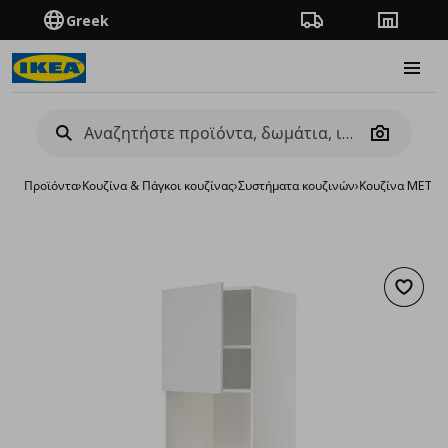
Greek
Πορεία παραγγελίας
Καταστή
Burge
Camera
Προϊόντα
›
Κουζίνα & Πάγκοι κουζίνας
›
Συστήματα κουζινών
›
Κουζίνα METO
Προσθή