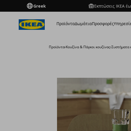
Greek
Εκπτώσεις IKEA έω
Προϊόντα
Δωμάτια
Προσφορές
Υπηρεσί
Προϊόντα
›
Κουζίνα & Πάγκοι κουζίνας
›
Συστήματα 