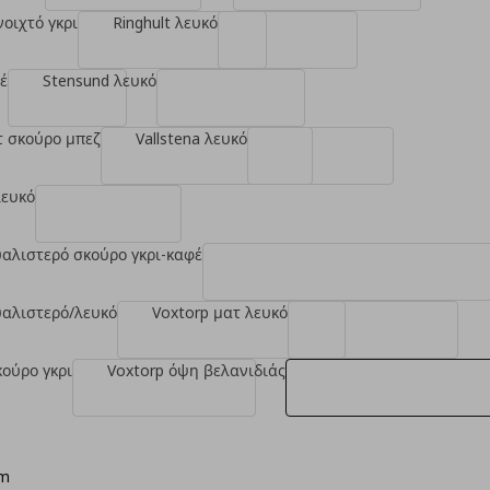
νοιχτό γκρι
Ringhult λευκό
έ
Stensund λευκό
τ σκούρο μπεζ
Vallstena λευκό
λευκό
υαλιστερό σκούρο γκρι-καφέ
υαλιστερό/λευκό
Voxtorp ματ λευκό
κούρο γκρι
Voxtorp όψη βελανιδιάς
cm