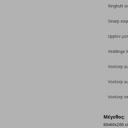
Ringhult α
Sinarp καφ
Upplov μα
Veddinge 
Voxtorp γ
Voxtorp γ
Voxtorp σ
Μέγεθος:
60x60x200 