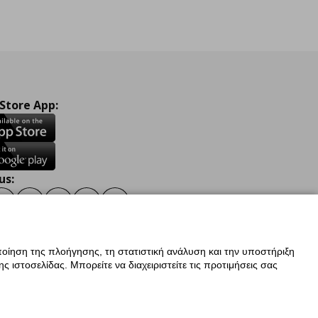
 Store App:
us:
ook
Instagram
TikTok
Youtube
Pinterest
Twitter
οίηση της πλοήγησης, τη στατιστική ανάλυση και την υποστήριξη
 ιστοσελίδας. Μπορείτε να διαχειριστείτε τις προτιμήσεις σας
ν Δεδομένων