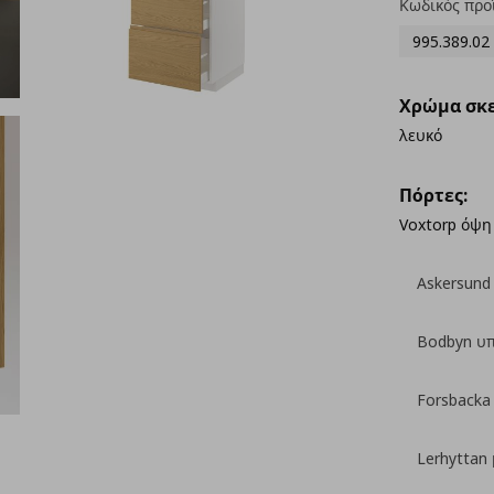
Κωδικός προ
995.389.02
Χρώμα σκε
λευκό
Πόρτες:
Voxtorp όψη
Askersund
Bodbyn υ
Forsbacka
Lerhyttan