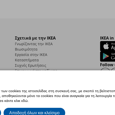
Σχετικά με την IKEA
IKEA in
Γνωρίζοντας την IKEA
Βιωσιμότητα
Εργασία στην IKEA
Καταστήματα
Follow 
Συχνές Ερωτήσεις
Επικοινωνήστε μαζί μας
Faceb
ων cookies της ιστοσελίδας στη συσκευή σας, με σκοπό τη βελτιστοπ
ποθηκεύονται μόνο τα cookies που είναι αναγκαία για τη λειτουργία της
ς προσβασιμότητας
Ρυθμίσεις cookies
Όροι Χρήσης
Γενική Πολιτική Προσωπικώ
s κάντε κλικ εδώ.
ια ΙΚΕΑ.gr
Κώδικας Καταναλωτικής Δεοντολογίας
Αποδοχή όλων και κλείσιμο