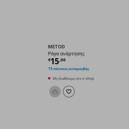
METOD
Ράγα ανάρτησης
Τρέχουσα τιμή
€ 15,
15
€
,
00
75 πόντους ανταμοιβής
Μη διαθέσιμο στο e-shop
Προσθήκη στο καλάθι
Προσθήκη στα αγαπημένα