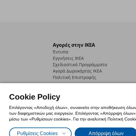
Αγορές στην IKEA
Έντυπα
Εγγυήσεις IKEA
Σχεδιαστικά Προγράμματα
Αγορά Δωρoκάρτας IKEA
Πολιτική Επιστροφής
Cookie Policy
Επιλέγοντας «Αποδοχή όλων», συναινείτε στην αποθήκευση όλων τ
των διαφημιστικών μας ενεργειών. Επιλέγοντας «Απόρριψη όλων», α
Πολιτική Cookies
Δήλωση ψηφιακή
μέσω των «Ρυθμίσεων cookies». Για την αναλυτική Πολιτική Cookie
Πολιτική Προσωπικών Δεδομένων γ
Ρυθμίσεις Cookies
Απόρριψη όλων