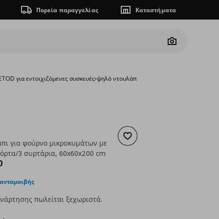
Πορεία παραγγελίας
Καταστήματα
Camera
TOD για εντοιχιζόμενες συσκευές
›
ψηλό ντουλάπι για φούρνο μικρoκυμάτων μ
Προσθήκη στα αγαπημένα
πι για φούρνο μικρoκυμάτων με
όρτα/3 συρτάρια, 60x60x200 cm
ουσα τιμή
€ 485,00
0
 ανταμοιβής
νάρτησης πωλείται ξεχωριστά.