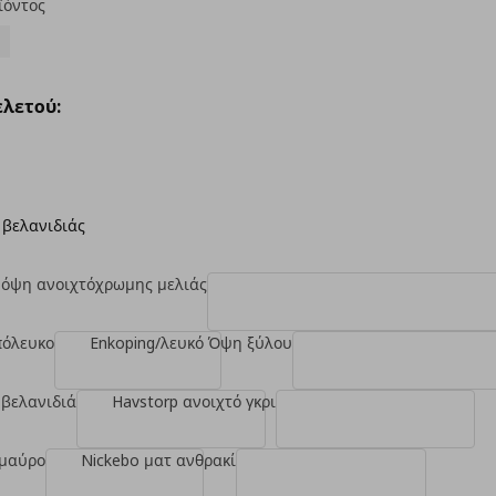
ϊόντος
λετού:
 βελανιδιάς
 όψη ανοιχτόχρωμης μελιάς
πόλευκο
Enkoping/λευκό Όψη ξύλου
 βελανιδιά
Havstorp ανοιχτό γκρι
 μαύρο
Nickebo ματ ανθρακί