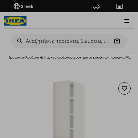
Greek
Πορεία παραγγελίας
Καταστή
Burge
Camera
Προϊόντα
›
Κουζίνα & Πάγκοι κουζίνας
›
Συστήματα κουζινών
›
Κουζίνα METO
Προσθή