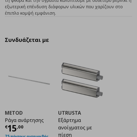
τη φθορά και την υγρασία καλύπτουμε με ουδέτερο βερνίκι ή
εξωτερική επένδυση διάφορων υλικών που χαρίζουν στο
έπιπλο κομψή εμφάνιση.
Συνδυάζεται με
METOD
UTRUSTA
Ράγα ανάρτησης
Εξάρτημα
Τρέχουσα τιμή
€ 15,00
15
€
,
00
ανοίγματος με
πίεση
75 πόντους ανταμοιβής