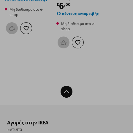
Τρέχουσα τιμή
€ 6
6
€
,
00
Μη διαθέσιμο στο e-
30 πόντους ανταμοιβής
shop
Μη διαθέσιμο στο e-
shop
Προσθήκη στο καλάθι
Προσθήκη στα αγαπημένα
Προσθήκη στο καλάθι
Προσθήκη στα αγαπημένα
Back To Top
Αγορές στην IKEA
Έντυπα