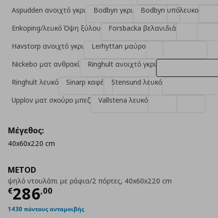
Aspudden ανοιχτό γκρι
Bodbyn γκρι
Bodbyn υπόλευκο
Enkoping/λευκό Όψη ξύλου
Forsbacka βελανιδιά
Havstorp ανοιχτό γκρι
Lerhyttan μαύρο
Nickebo ματ ανθρακί
Ringhult ανοιχτό γκρι
Ringhult λευκό
Sinarp καφέ
Stensund λευκό
Upplov ματ σκούρο μπεζ
Vallstena λευκό
Μέγεθος:
40x60x220 cm
METOD
ψηλό ντουλάπι με ράφια/2 πόρτες, 40x60x220 cm
Τρέχουσα τιμή
€ 286,00
286
€
,
00
1430 πόντους ανταμοιβής