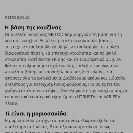
Λειτουργία
Η βάση της κουζίνας
Οι σκελετοί κουζίνας METOD δημιουργούν τη βάση για τη
νέα σας κουζίνα. Επιλέξτε μεταξύ ντουλαπιών βάσης,
επίτοιχων ντουλαπιών και ψηλών ντουλαπιών, σε πολλά
διαφορετικά πλάτη. Τα επίτοιχα ντουλάπια και τα ψηλά
ντουλάπια διατίθενται επίσης και σε διαφορετικά ύψη. Αν
θέλετε να αξιοποιήσετε μία γωνία, επιλέξτε ένα γωνιακό
ντουλάπι βάσης με καρουζέλ που σας διευκολύνει να
φτάσετε όλα τα αντικείμενα. Διαθέτουμε ακόμα και ειδικούς
σκελετούς για εντοιχισμένους φούρνους. Για να έχετε τον
φούρνο σε ένα άνετο ύψος. Ολοκληρώστε την κουζίνα σας με
τα πρακτικά εσωτερικά εξαρτήματα UTRUSTA και VARIERA.
Υλικό
Τί είναι η μοριοσανίδα;
Η μοριοσανίδα φτιάχνεται από ανακυκλωμένο ξύλο και
υπολείμματα ξυλείας. Έτσι αξιοποιούμε υλικά, όπως
κομμάτια ξύλου σε διαφορετική απόχρωση, θραύσματα και