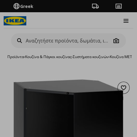
Greek
Πορεία παραγγελίας
Καταστή
Burge
Camera
Προϊόντα
›
Κουζίνα & Πάγκοι κουζίνας
›
Συστήματα κουζινών
›
Κουζίνα METO
Προσθή