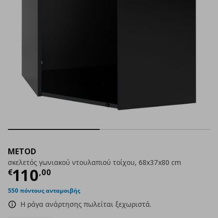
METOD
σκελετός γωνιακού ντουλαπιού τοίχου, 68x37x80 cm
Τρέχουσα τιμή
€ 110,00
110
€
,
00
550 πόντους ανταμοιβής
Η ράγα ανάρτησης πωλείται ξεχωριστά.