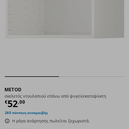
METOD
σκελετός ντουλαπιού επάνω από ψυγείο/καταψύκτη
Τρέχουσα τιμή
€ 52,00
52
€
,
00
260 πόντους ανταμοιβής
Η ράγα ανάρτησης πωλείται ξεχωριστά.