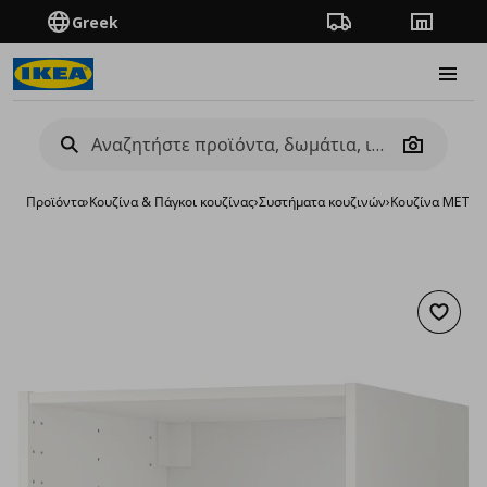
Greek
Πορεία παραγγελίας
Καταστή
Burge
Camera
Προϊόντα
›
Κουζίνα & Πάγκοι κουζίνας
›
Συστήματα κουζινών
›
Κουζίνα METO
Προσθή