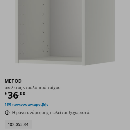
METOD
σκελετός ντουλαπιού τοίχου
Τρέχουσα τιμή
€ 36,00
36
€
,
00
180 πόντους ανταμοιβής
Η ράγα ανάρτησης πωλείται ξεχωριστά.
102.055.34