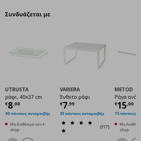
Συνδυάζεται με
UTRUSTA
VARIERA
METOD
ράφι, 40x37 cm
Ένθετο ράφι
Ράγα ανάρ
Τρέχουσα τιμή
Τρέχουσα τιμή
€ 8,00
Τρέχο
€ 7
8
7
15
€
,
00
€
,
99
€
,
00
40 πόντους ανταμοιβής
35 πόντους ανταμοιβής
75 πόντους α
Μη διαθέσιμο στο e-
Μη διαθέσιμ
(117)
shop
shop