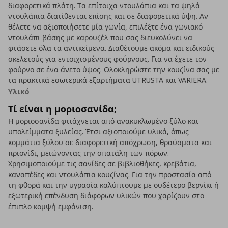
διαφορετικά πλάτη. Τα επίτοιχα ντουλάπια και τα ψηλά
ντουλάπια διατίθενται επίσης και σε διαφορετικά ύψη. Αν
θέλετε να αξιοποιήσετε μία γωνία, επιλέξτε ένα γωνιακό
ντουλάπι βάσης με καρουζέλ που σας διευκολύνει να
φτάσετε όλα τα αντικείμενα. Διαθέτουμε ακόμα και ειδικούς
σκελετούς για εντοιχισμένους φούρνους. Για να έχετε τον
φούρνο σε ένα άνετο ύψος. Ολοκληρώστε την κουζίνα σας με
τα πρακτικά εσωτερικά εξαρτήματα UTRUSTA και VARIERA.
Υλικό
Τί είναι η μοριοσανίδα;
Η μοριοσανίδα φτιάχνεται από ανακυκλωμένο ξύλο και
υπολείμματα ξυλείας. Έτσι αξιοποιούμε υλικά, όπως
κομμάτια ξύλου σε διαφορετική απόχρωση, θραύσματα και
πριονίδι, μειώνοντας την σπατάλη των πόρων.
Χρησιμοποιούμε τις σανίδες σε βιβλιοθήκες, κρεβάτια,
καναπέδες και ντουλάπια κουζίνας. Για την προστασία από
τη φθορά και την υγρασία καλύπτουμε με ουδέτερο βερνίκι ή
εξωτερική επένδυση διάφορων υλικών που χαρίζουν στο
έπιπλο κομψή εμφάνιση.