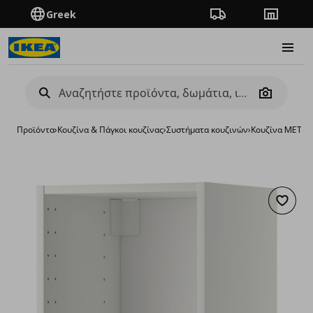
Greek
Πορεία παραγγελίας
Καταστή
Burge
Camera
Προϊόντα
›
Κουζίνα & Πάγκοι κουζίνας
›
Συστήματα κουζινών
›
Κουζίνα METO
Προσθή