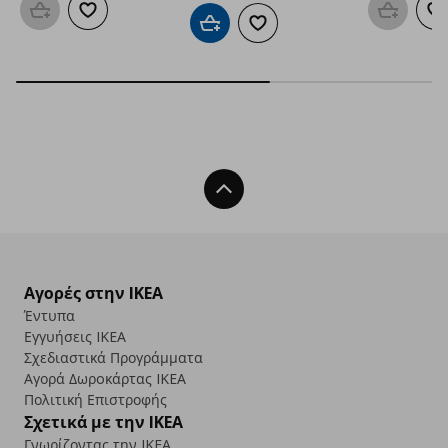
Προσθήκη στο καλάθι
Προσθήκη στα αγαπημένα
Προσθήκη
Π
Προσθήκη στο καλάθι
Προσθήκη στα αγαπημένα
Back To Top
Αγορές στην IKEA
Έντυπα
Εγγυήσεις IKEA
Σχεδιαστικά Προγράμματα
Αγορά Δωρoκάρτας IKEA
Πολιτική Επιστροφής
Σχετικά με την IKEA
Γνωρίζοντας την IKEA