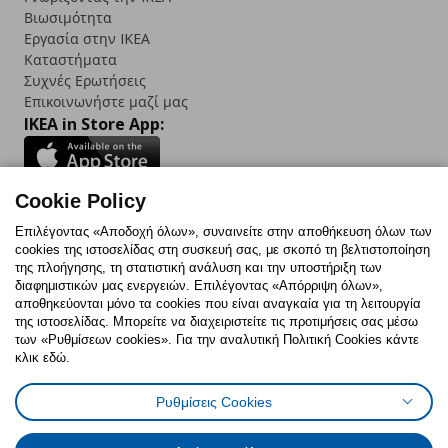
Βιωσιμότητα
Εργασία στην IKEA
Καταστήματα
Συχνές Ερωτήσεις
Επικοινωνήστε μαζί μας
IKEA in Store App:
Cookie Policy
Follow us:
Επιλέγοντας «Αποδοχή όλων», συναινείτε στην αποθήκευση όλων των
cookies της ιστοσελίδας στη συσκευή σας, με σκοπό τη βελτιστοποίηση
Facebook
Instagram
TikTok
Youtube
Pinterest
Twitter
της πλοήγησης, τη στατιστική ανάλυση και την υποστήριξη των
διαφημιστικών μας ενεργειών. Επιλέγοντας «Απόρριψη όλων»,
αποθηκεύονται μόνο τα cookies που είναι αναγκαία για τη λειτουργία
της ιστοσελίδας. Μπορείτε να διαχειριστείτε τις προτιμήσεις σας μέσω
των «Ρυθμίσεων cookies». Για την αναλυτική Πολιτική Cookies κάντε
κλικ εδώ.
Πολιτική Cookies
Δήλωση ψηφιακής προσβασιμότητας
Ρυθμίσεις Cookies
Ρυθμίσεις cookies
Όροι Χρήσης
Γενική Πολιτική Προσωπικών Δεδομένων
Πολιτική Προσωπικών Δεδομένων για ΙΚΕΑ.gr