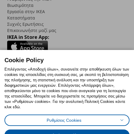
Βιωσιμότητα
Εργασία στην IKEA
Καταστήματα
Συχνές Ερωτήσεις
Επικοινωνήστε μαζί μας
IKEA in Store App:
Cookie Policy
Follow us:
Επιλέγοντας «Αποδοχή όλων», συναινείτε στην αποθήκευση όλων των
cookies της ιστοσελίδας στη συσκευή σας, με σκοπό τη βελτιστοποίηση
Facebook
Instagram
TikTok
Youtube
Pinterest
Twitter
της πλοήγησης, τη στατιστική ανάλυση και την υποστήριξη των
διαφημιστικών μας ενεργειών. Επιλέγοντας «Απόρριψη όλων»,
αποθηκεύονται μόνο τα cookies που είναι αναγκαία για τη λειτουργία
της ιστοσελίδας. Μπορείτε να διαχειριστείτε τις προτιμήσεις σας μέσω
των «Ρυθμίσεων cookies». Για την αναλυτική Πολιτική Cookies κάντε
κλικ εδώ.
Πολιτική Cookies
Δήλωση ψηφιακής προσβασιμότητας
Ρυθμίσεις Cookies
Ρυθμίσεις cookies
Όροι Χρήσης
Γενική Πολιτική Προσωπικών Δεδομένων
Πολιτική Προσωπικών Δεδομένων για ΙΚΕΑ.gr