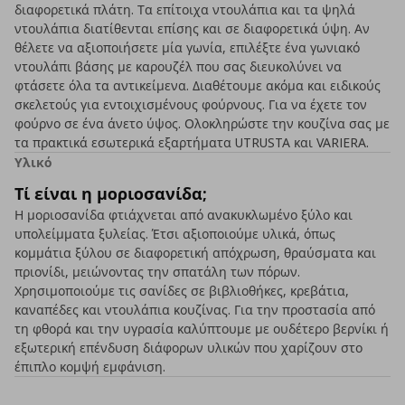
διαφορετικά πλάτη. Τα επίτοιχα ντουλάπια και τα ψηλά
ντουλάπια διατίθενται επίσης και σε διαφορετικά ύψη. Αν
θέλετε να αξιοποιήσετε μία γωνία, επιλέξτε ένα γωνιακό
ντουλάπι βάσης με καρουζέλ που σας διευκολύνει να
φτάσετε όλα τα αντικείμενα. Διαθέτουμε ακόμα και ειδικούς
σκελετούς για εντοιχισμένους φούρνους. Για να έχετε τον
φούρνο σε ένα άνετο ύψος. Ολοκληρώστε την κουζίνα σας με
τα πρακτικά εσωτερικά εξαρτήματα UTRUSTA και VARIERA.
Υλικό
Τί είναι η μοριοσανίδα;
Η μοριοσανίδα φτιάχνεται από ανακυκλωμένο ξύλο και
υπολείμματα ξυλείας. Έτσι αξιοποιούμε υλικά, όπως
κομμάτια ξύλου σε διαφορετική απόχρωση, θραύσματα και
πριονίδι, μειώνοντας την σπατάλη των πόρων.
Χρησιμοποιούμε τις σανίδες σε βιβλιοθήκες, κρεβάτια,
καναπέδες και ντουλάπια κουζίνας. Για την προστασία από
τη φθορά και την υγρασία καλύπτουμε με ουδέτερο βερνίκι ή
εξωτερική επένδυση διάφορων υλικών που χαρίζουν στο
έπιπλο κομψή εμφάνιση.