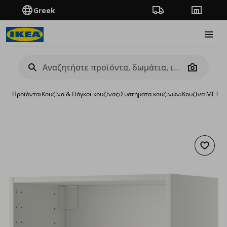
Greek
Πορεία παραγγελίας
Καταστή
Burge
Camera
Προϊόντα
›
Κουζίνα & Πάγκοι κουζίνας
›
Συστήματα κουζινών
›
Κουζίνα METO
Προσθή