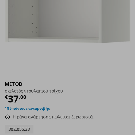
METOD
σκελετός ντουλαπιού τοίχου
Τρέχουσα τιμή
€ 37,00
37
€
,
00
185 πόντους ανταμοιβής
Η ράγα ανάρτησης πωλείται ξεχωριστά.
302.055.33