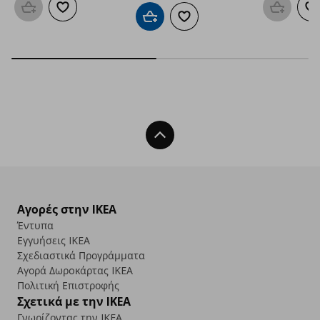
Προσθήκη στο καλάθι
Προσθήκη στα αγαπημένα
Προσθήκη
Π
Προσθήκη στο καλάθι
Προσθήκη στα αγαπημένα
Back To Top
Αγορές στην IKEA
Έντυπα
Εγγυήσεις IKEA
Σχεδιαστικά Προγράμματα
Αγορά Δωρoκάρτας IKEA
Πολιτική Επιστροφής
Σχετικά με την IKEA
Γνωρίζοντας την IKEA