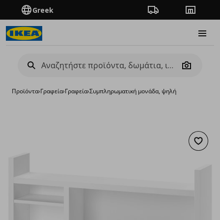
Greek
Πορεία παραγγελίας
Καταστή
Burge
Camera
Προϊόντα
›
Γραφεία
›
Γραφεία
›
Συμπληρωματική μονάδα, ψηλή
Προσθή