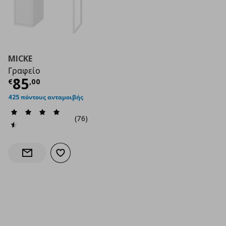
MICKE
Γραφείο
Τρέχουσα τιμή
€ 85,00
85
€
,
00
425 πόντους ανταμοιβής
(76)
Προσθήκη στα αγαπημένα
Ενημέρωση διαθεσιμότητας