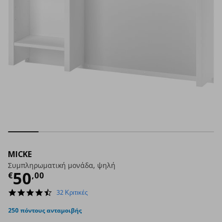
MICKE
Συμπληρωματική μονάδα, ψηλή
Τρέχουσα τιμή
€ 50,00
50
€
,
00
4.5
32 Κριτικές
star
rating
250 πόντους ανταμοιβής