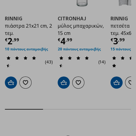
RINNIG
CITRONHAJ
RINNIG
πιάστρα 21x21 cm, 2
μύλος μπαχαρικών,
πετσέτα κο
τεμ.
15 cm
τεμ. 45x60
Τρέχουσα τιμή
Τρέχουσα τιμή
€ 2,99
Τρέχο
€ 4
2
4
3
€
,
99
€
,
99
€
,
99
10 πόντους ανταμοιβής
20 πόντους ανταμοιβής
15 πόντους α
(43)
(14)
Προσθήκη στο καλάθι
Προσθήκη στα αγαπημένα
Προσθήκη στο καλάθι
Προσθήκη στα αγαπημένα
Προσθήκη 
Πρ