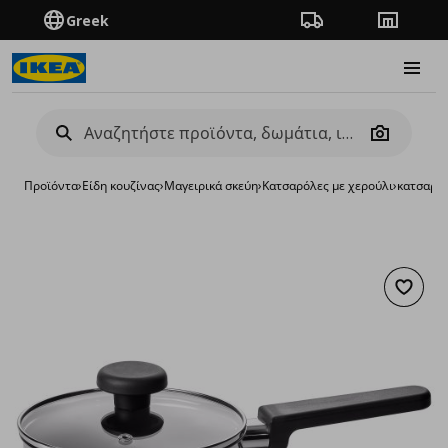
Greek
Πορεία παραγγελίας
Καταστή
Burge
Camera
Προϊόντα
›
Είδη κουζίνας
›
Μαγειρικά σκεύη
›
Κατσαρόλες με χερούλι
›
κατσαρόλ
Προσθή