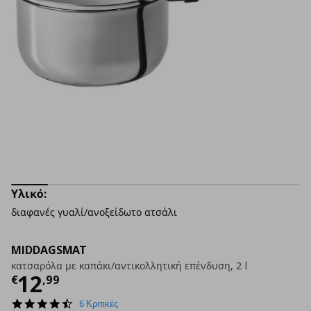
Υλικό:
διαφανές γυαλί/ανοξείδωτο ατσάλι
MIDDAGSMAT
κατσαρόλα με καπάκι/αντικολλητική επένδυση, 2 l
Τρέχουσα τιμή
€ 12,99
12
€
,
99
4.3
6 Κριτικές