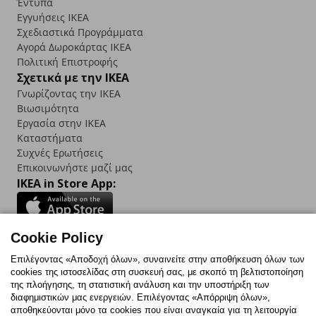
Έντυπα
Εγγυήσεις IKEA
Σχεδιαστικά Προγράμματα
Αγορά Δωρoκάρτας IKEA
Πολιτική Επιστροφής
Σχετικά με την IKEA
Γνωρίζοντας την IKEA
Βιωσιμότητα
Εργασία στην IKEA
Καταστήματα
Συχνές Ερωτήσεις
Επικοινωνήστε μαζί μας
IKEA in Store App:
Cookie Policy
Follow us:
Επιλέγοντας «Αποδοχή όλων», συναινείτε στην αποθήκευση όλων των
cookies της ιστοσελίδας στη συσκευή σας, με σκοπό τη βελτιστοποίηση
Facebook
Instagram
TikTok
Youtube
Pinterest
Twitter
της πλοήγησης, τη στατιστική ανάλυση και την υποστήριξη των
διαφημιστικών μας ενεργειών. Επιλέγοντας «Απόρριψη όλων»,
αποθηκεύονται μόνο τα cookies που είναι αναγκαία για τη λειτουργία