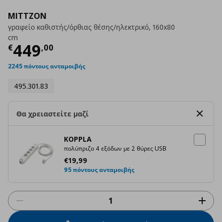
MITTZON
γραφείο καθιστής/όρθιας θέσης/ηλεκτρικό, 160x80
cm
Τρέχουσα τιμή
€ 449,00
449
€
,
00
2245 πόντους ανταμοιβής
495.301.83
Θα χρειαστείτε μαζί
KOPPLA
πολύπριζο 4 εξόδων με 2 θύρες USB
Τρέχουσα τιμή
€ 19,99
€
19
,
99
95 πόντους ανταμοιβής