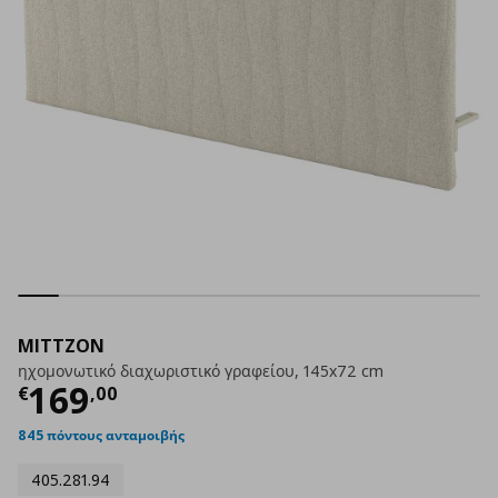
MITTZON
ηχομονωτικό διαχωριστικό γραφείου, 145x72 cm
Τρέχουσα τιμή
€ 169,00
169
€
,
00
845 πόντους ανταμοιβής
405.281.94