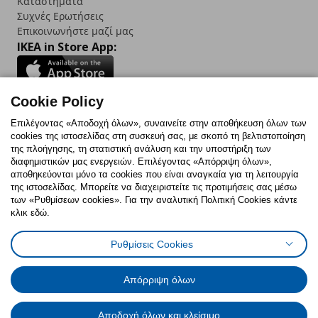
Καταστήματα
Συχνές Ερωτήσεις
Επικοινωνήστε μαζί μας
IKEA in Store App:
Cookie Policy
Follow us:
Επιλέγοντας «Αποδοχή όλων», συναινείτε στην αποθήκευση όλων των
cookies της ιστοσελίδας στη συσκευή σας, με σκοπό τη βελτιστοποίηση
Facebook
Instagram
TikTok
Youtube
Pinterest
Twitter
της πλοήγησης, τη στατιστική ανάλυση και την υποστήριξη των
διαφημιστικών μας ενεργειών. Επιλέγοντας «Απόρριψη όλων»,
αποθηκεύονται μόνο τα cookies που είναι αναγκαία για τη λειτουργία
της ιστοσελίδας. Μπορείτε να διαχειριστείτε τις προτιμήσεις σας μέσω
των «Ρυθμίσεων cookies». Για την αναλυτική Πολιτική Cookies κάντε
κλικ εδώ.
Πολιτική Cookies
Δήλωση ψηφιακής προσβασιμότητας
Ρυθμίσεις Cookies
Ρυθμίσεις cookies
Όροι Χρήσης
Γενική Πολιτική Προσωπικών Δεδομένων
Πολιτική Προσωπικών Δεδομένων για ΙΚΕΑ.gr
Απόρριψη όλων
Κώδικας Καταναλωτικής Δεοντολογίας
Αποδοχή όλων και κλείσιμο