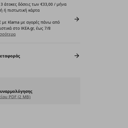
3 άτοκες δόσεις των €33,00 / μήνα
ή ή πιστωτική κάρτα
 με Klarna με αγορές πάνω από
στικά στο IKEA.gr, έως 7/8
σσότερα
Μεταφοράς
Συναρμολόγησης
ίου PDF (2 MB)