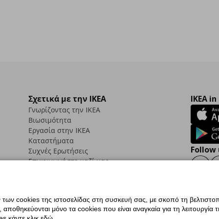
Σχετικά με την IKEA
IKEA in
Γνωρίζοντας την IKEA
Βιωσιμότητα
Εργασία στην IKEA
Καταστήματα
Follow 
Συχνές Ερωτήσεις
Επικοινωνήστε μαζί μας
Faceb
ων cookies της ιστοσελίδας στη συσκευή σας, με σκοπό τη βελτιστοπ
ποθηκεύονται μόνο τα cookies που είναι αναγκαία για τη λειτουργία της
ς προσβασιμότητας
Ρυθμίσεις cookies
Όροι Χρήσης
Γενική Πολιτική Προσωπικώ
s κάντε κλικ εδώ.