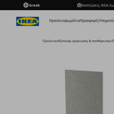
Greek
Εκπτώσεις IKEA έω
Προϊόντα
Δωμάτια
Προσφορές
Υπηρεσί
Προϊόντα
›
Aξεσουάρ οργάνωσης & αποθήκευσης
›
Ο