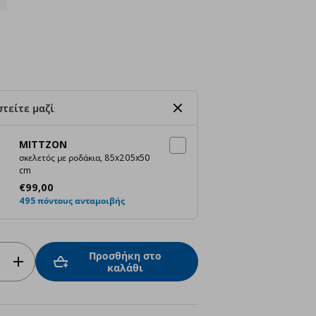
τείτε μαζί
MITTZON
σκελετός με ροδάκια, 85x205x50
cm
Τρέχουσα τιμή
€ 99,00
€
99
,
00
495 πόντους ανταμοιβής
Προσθήκη στο
καλάθι