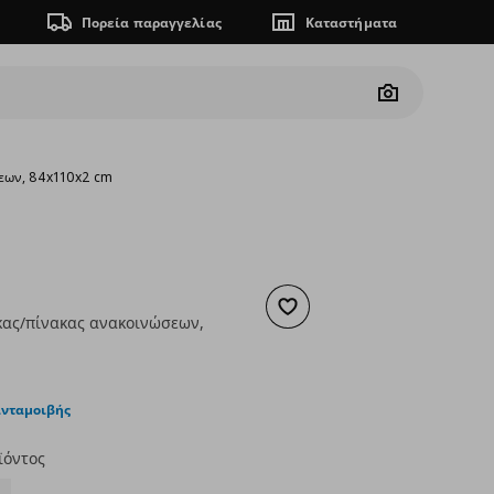
Πορεία παραγγελίας
Καταστήματα
Camera
σεων, 84x110x2 cm
Προσθήκη στα αγαπημένα
κας/πίνακας ανακοινώσεων,
ουσα τιμή
€ 99,00
ανταμοιβής
ϊόντος