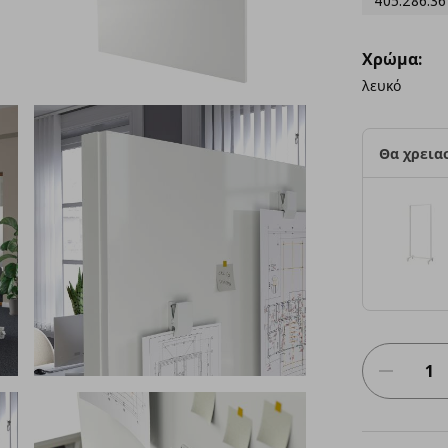
405.286.36
Χρώμα:
λευκό
Θα χρειασ