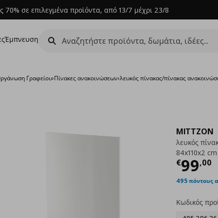
ς 70% σε επιλεγμένα προϊόντα, από 13/7 μέχρι 23/8
ες
Έμπνευση
ργάνωση Γραφείου
›
Πίνακες ανακοινώσεων
›
λευκός πίνακας/πίνακας ανακοινώ
MITTZON
λευκός πίνα
84x110x2 cm
Τρέχ
99
€
,
00
495 πόντους 
Κωδικός προ