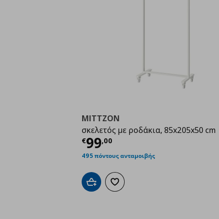
MITTZON
σκελετός με ροδάκια, 85x205x50 cm
Τρέχουσα τιμή
€ 99,
99
€
,
00
495 πόντους ανταμοιβής
Προσθήκη στο καλάθι
Προσθήκη στα αγαπημένα