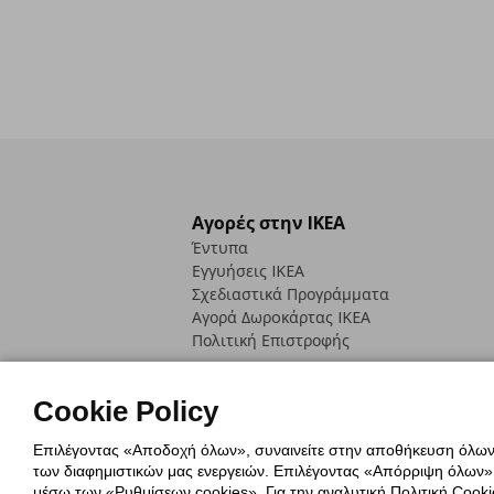
Αγορές στην IKEA
Έντυπα
Εγγυήσεις IKEA
Σχεδιαστικά Προγράμματα
Αγορά Δωρoκάρτας IKEA
Πολιτική Επιστροφής
Cookie Policy
Επιλέγοντας «Αποδοχή όλων», συναινείτε στην αποθήκευση όλων τ
των διαφημιστικών μας ενεργειών. Επιλέγοντας «Απόρριψη όλων», α
Πολιτική Cookies
Δήλωση ψηφιακή
μέσω των «Ρυθμίσεων cookies». Για την αναλυτική Πολιτική Cookie