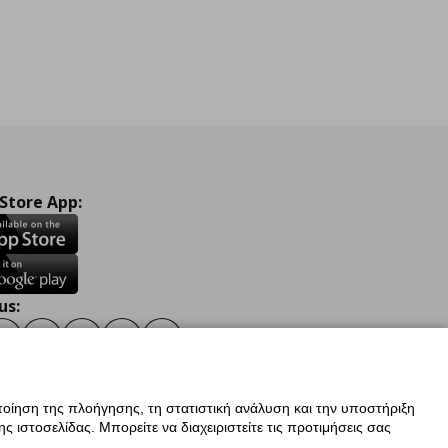
 Store App:
us:
ook
Instagram
TikTok
Youtube
Pinterest
Twitter
οίηση της πλοήγησης, τη στατιστική ανάλυση και την υποστήριξη
 ιστοσελίδας. Μπορείτε να διαχειριστείτε τις προτιμήσεις σας
ν Δεδομένων