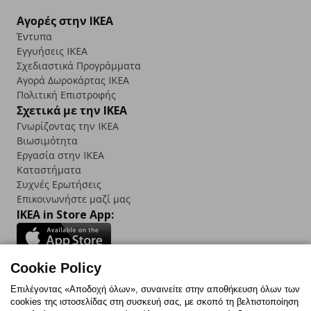
Αγορές στην IKEA
Έντυπα
Εγγυήσεις IKEA
Σχεδιαστικά Προγράμματα
Αγορά Δωρoκάρτας IKEA
Πολιτική Επιστροφής
Σχετικά με την IKEA
Γνωρίζοντας την IKEA
Βιωσιμότητα
Εργασία στην IKEA
Καταστήματα
Συχνές Ερωτήσεις
Επικοινωνήστε μαζί μας
IKEA in Store App:
Cookie Policy
Follow us:
Επιλέγοντας «Αποδοχή όλων», συναινείτε στην αποθήκευση όλων των
cookies της ιστοσελίδας στη συσκευή σας, με σκοπό τη βελτιστοποίηση