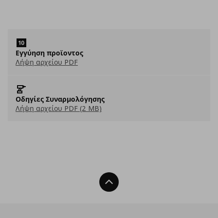
Εγγύηση προϊοντος
Λήψη αρχείου PDF
Οδηγίες Συναρμολόγησης
Λήψη αρχείου PDF (2 MB)
Back To Top