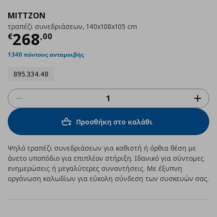
MITTZON
τραπέζι συνεδριάσεων, 140x108x105 cm
Τρέχουσα τιμή
€ 268,00
268
€
,
00
1340 πόντους ανταμοιβής
895.334.48
Προσθήκη στο καλάθι
Ψηλό τραπέζι συνεδριάσεων για καθιστή ή όρθια θέση με
άνετο υποπόδιο για επιπλέον στήριξη. Ιδανικό για σύντομες
ενημερώσεις ή μεγαλύτερες συναντήσεις. Με έξυπνη
οργάνωση καλωδίων για εύκολη σύνδεση των συσκευών σας.