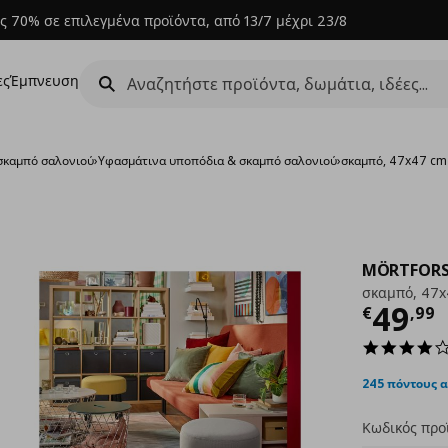
ς 70% σε επιλεγμένα προϊόντα, από 13/7 μέχρι 23/8
ες
Έμπνευση
σκαμπό σαλονιού
›
Υφασμάτινα υποπόδια & σκαμπό σαλονιού
›
σκαμπό, 47x47 cm
MÖRTFOR
σκαμπό, 47
Τρέχ
49
€
,
99
245 πόντους 
Κωδικός προ