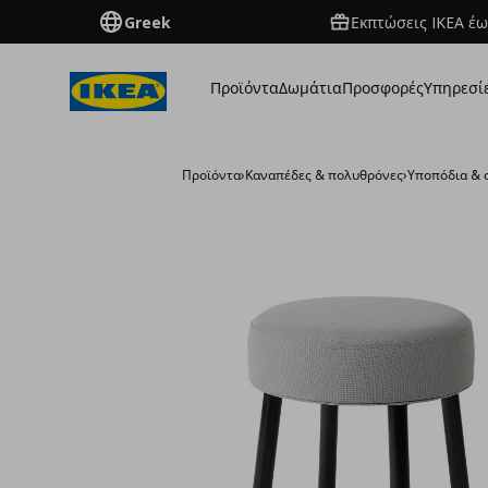
Greek
Εκπτώσεις IKEA έω
Προϊόντα
Δωμάτια
Προσφορές
Υπηρεσί
Προϊόντα
›
Καναπέδες & πολυθρόνες
›
Υποπόδια & 