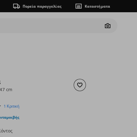
Πορεία παραγγελίας
Καταστήματα
Camera
S
Προσθήκη στα αγαπημένα
x47 cm
ουσα τιμή
€ 49,99
4.0
1 Κριτική
star
rating
ανταμοιβής
ϊόντος