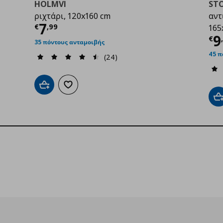
HOLMVI
STO
ριχτάρι, 120x160 cm
αντ
Τρέχουσα τιμή
€ 7,99
7
€
,
99
165
00
Τ
9
€
35 πόντους ανταμοιβής
45 π
(24)
Προσθήκη στο καλάθι
Προσθήκη στα αγαπημένα
Π