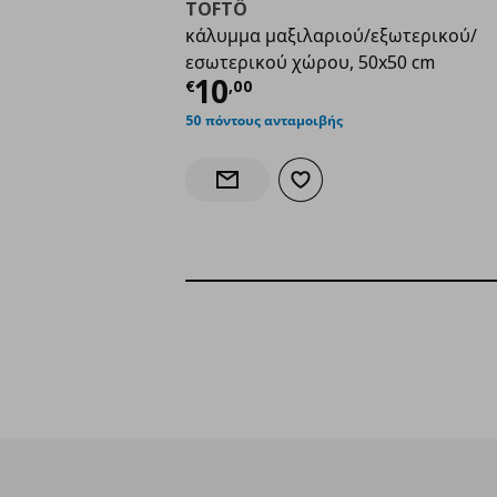
TOFTÖ
κάλυμμα μαξιλαριού/εξωτερικού/
εσωτερικού χώρου, 50x50 cm
Τρέχουσα τιμή
€ 10,
10
€
,
00
50 πόντους ανταμοιβής
Προσθήκη στα αγαπημένα
Ενημέρωση διαθεσιμότητας