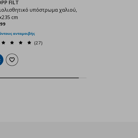
PP FILT
ιολισθητικό υπόστρωμα χαλιού,
x235 cm
ρέχουσα τιμή
€ 9,99
,
99
όντους ανταμοιβής
(27)
ροσθήκη στο καλάθι
Προσθήκη στα αγαπημένα