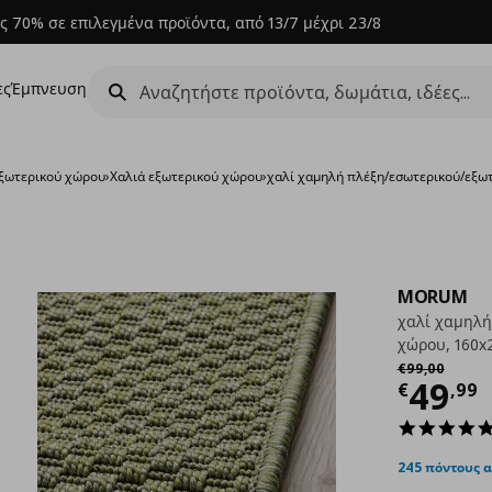
ς 70% σε επιλεγμένα προϊόντα, από 13/7 μέχρι 23/8
ες
Έμπνευση
εξωτερικού χώρου
›
Χαλιά εξωτερικού χώρου
›
χαλί χαμηλή πλέξη/εσωτερικού/εξω
MORUM
χαλί χαμηλή
χώρου, 160x
Αρχική τιμή
€
€
99
,
00
Τρέχ
49
€
,
99
245 πόντους 