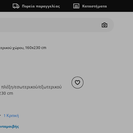
Πορεία παραγγελίας
Καταστήματα
Camera
τερικού χώρου, 160x230 cm
Προσθήκη στα αγαπημένα
 πλέξη/εσωτερικού/εξωτερικού
230 cm
 99,00
ουσα τιμή
€ 49,99
5.0
1 Κριτική
star
rating
ανταμοιβής