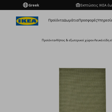
Greek
Εκπτώσεις IKEA έω
Προϊόντα
Δωμάτια
Προσφορές
Υπηρεσί
Προϊόντα
›
Κήπος & εξωτερικοί χώροι
›
Λευκά είδη 