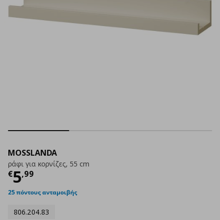
MOSSLANDA
ράφι για κορνίζες, 55 cm
Τρέχουσα τιμή
€ 5,99
5
€
,
99
25 πόντους ανταμοιβής
806.204.83