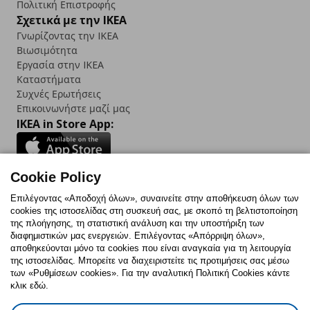
Πολιτική Επιστροφής
Σχετικά με την IKEA
Γνωρίζοντας την IKEA
Βιωσιμότητα
Εργασία στην IKEA
Καταστήματα
Συχνές Ερωτήσεις
Επικοινωνήστε μαζί μας
IKEA in Store App:
Cookie Policy
Follow us:
Επιλέγοντας «Αποδοχή όλων», συναινείτε στην αποθήκευση όλων των
cookies της ιστοσελίδας στη συσκευή σας, με σκοπό τη βελτιστοποίηση
Facebook
Instagram
TikTok
Youtube
Pinterest
Twitter
της πλοήγησης, τη στατιστική ανάλυση και την υποστήριξη των
διαφημιστικών μας ενεργειών. Επιλέγοντας «Απόρριψη όλων»,
αποθηκεύονται μόνο τα cookies που είναι αναγκαία για τη λειτουργία
της ιστοσελίδας. Μπορείτε να διαχειριστείτε τις προτιμήσεις σας μέσω
των «Ρυθμίσεων cookies». Για την αναλυτική Πολιτική Cookies κάντε
κλικ εδώ.
Πολιτική Cookies
Δήλωση ψηφιακής προσβασιμότητας