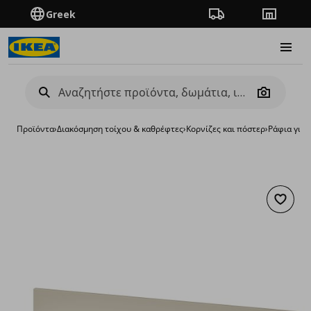
Greek
Πορεία παραγγελίας
Καταστή
Burge
Camera
Προϊόντα
›
Διακόσμηση τοίχου & καθρέφτες
›
Κορνίζες και πόστερ
›
Ράφια για 
Προσθή