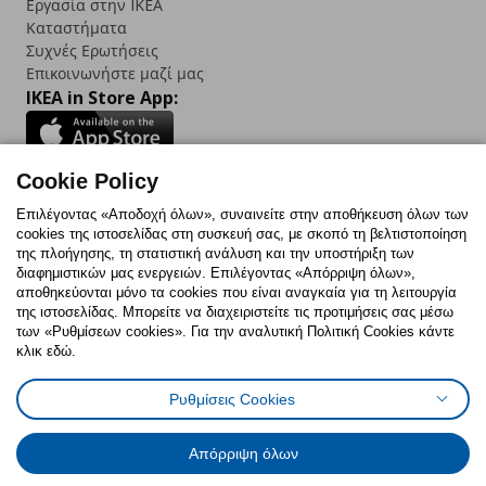
Εργασία στην IKEA
Καταστήματα
Συχνές Ερωτήσεις
Επικοινωνήστε μαζί μας
IKEA in Store App:
Cookie Policy
Follow us:
Επιλέγοντας «Αποδοχή όλων», συναινείτε στην αποθήκευση όλων των
cookies της ιστοσελίδας στη συσκευή σας, με σκοπό τη βελτιστοποίηση
Facebook
Instagram
TikTok
Youtube
Pinterest
Twitter
της πλοήγησης, τη στατιστική ανάλυση και την υποστήριξη των
διαφημιστικών μας ενεργειών. Επιλέγοντας «Απόρριψη όλων»,
αποθηκεύονται μόνο τα cookies που είναι αναγκαία για τη λειτουργία
της ιστοσελίδας. Μπορείτε να διαχειριστείτε τις προτιμήσεις σας μέσω
των «Ρυθμίσεων cookies». Για την αναλυτική Πολιτική Cookies κάντε
κλικ εδώ.
Πολιτική Cookies
Δήλωση ψηφιακής προσβασιμότητας
Ρυθμίσεις Cookies
Ρυθμίσεις cookies
Όροι Χρήσης
Γενική Πολιτική Προσωπικών Δεδομένων
Πολιτική Προσωπικών Δεδομένων για ΙΚΕΑ.gr
Απόρριψη όλων
Κώδικας Καταναλωτικής Δεοντολογίας