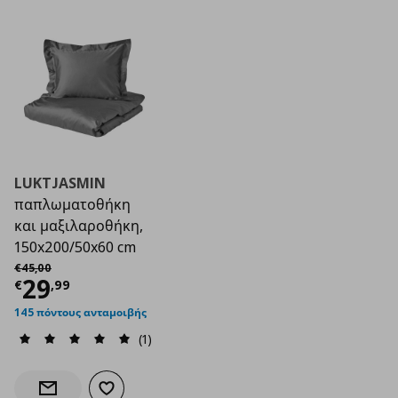
LUKTJASMIN
παπλωματοθήκη
και μαξιλαροθήκη,
150x200/50x60 cm
Αρχική τιμή
€ 45,00
€
45
,
00
Τρέχουσα τιμή
€ 29,99
29
€
,
99
145 πόντους ανταμοιβής
(1)
Προσθήκη στα αγαπημένα
Ενημέρωση διαθεσιμότητας