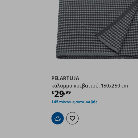
PELARTUJA
κάλυμμα κρεβατιού, 150x250 cm
Τρέχουσα τιμή
€ 29,
29
€
,
99
145 πόντους ανταμοιβής
Προσθήκη στο καλάθι
Προσθήκη στα αγαπημένα