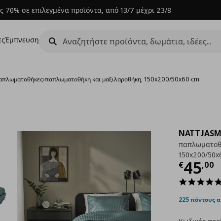
ς 70% σε επιλεγμένα προϊόντα, από 13/7 μέχρι 23/8
ες
Έμπνευση
απλωματοθήκες
›
παπλωματοθήκη και μαξιλαροθήκη, 150x200/50x60 cm
NATTJASM
παπλωματοθή
150x200/50x
Τρέχ
45
€
,
00
225 πόντους 