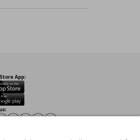
 Store App:
us:
ook
Instagram
TikTok
Youtube
Pinterest
Twitter