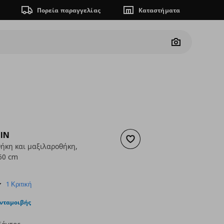
Πορεία παραγγελίας
Καταστήματα
Camera
IN
Προσθήκη στα αγαπημένα
κη και μαξιλαροθήκη,
60 cm
ουσα τιμή
€ 45,00
5.0
1 Κριτική
star
rating
ανταμοιβής