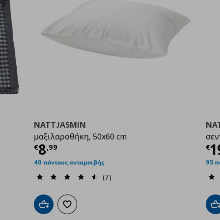
NATTJASMIN
NA
μαξιλαροθήκη, 50x60 cm
σεν
99
Τρέχουσα τιμή
€ 8,99
Τ
8
1
€
,
99
€
40 πόντους ανταμοιβής
95 π
(7)
Προσθήκη στο καλάθι
Προσθήκη στα αγαπημένα
Π