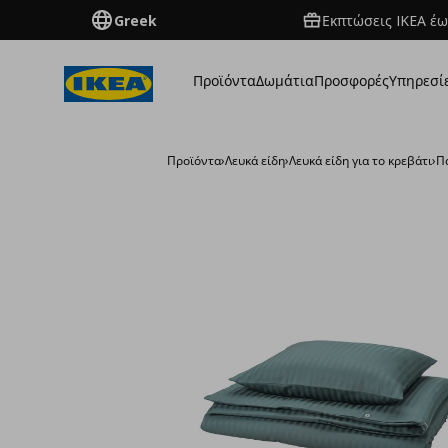
Greek
Εκπτώσεις IKEA έω
Προϊόντα
Δωμάτια
Προσφορές
Υπηρεσί
Προϊόντα
›
Λευκά είδη
›
Λευκά είδη για το κρεβάτι
›
Π