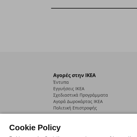
Αγορές στην IKEA
Έντυπα
Εγγυήσεις IKEA
Σχεδιαστικά Προγράμματα
Αγορά Δωρoκάρτας IKEA
Πολιτική Επιστροφής
Cookie Policy