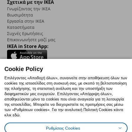
Σχετικά με την IKEA
Γνωρίζοντας την IKEA
Βιωσιμότητα
Εργασία στην IKEA
Καταστήματα
Συχνές Ερωτήσεις
Επικοινωνήστε μαζί μας
IKEA in Store App:
Cookie Policy
Follow us:
Επιλέγοντας «Αποδοχή όλων», συναινείτε στην αποθήκευση όλων των
cookies της ιστοσελίδας στη συσκευή σας, με σκοπό τη βελτιστοποίηση
Facebook
Instagram
TikTok
Youtube
Pinterest
Twitter
της πλοήγησης, τη στατιστική ανάλυση και την υποστήριξη των
διαφημιστικών μας ενεργειών. Επιλέγοντας «Απόρριψη όλων»,
αποθηκεύονται μόνο τα cookies που είναι αναγκαία για τη λειτουργία
της ιστοσελίδας. Μπορείτε να διαχειριστείτε τις προτιμήσεις σας μέσω
των «Ρυθμίσεων cookies». Για την αναλυτική Πολιτική Cookies κάντε
κλικ εδώ.
Πολιτική Cookies
Δήλωση ψηφιακής προσβασιμότητας
Ρυθμίσεις Cookies
Ρυθμίσεις cookies
Όροι Χρήσης