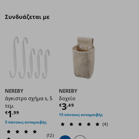
Συνδυάζεται με
NEREBY
NEREBY
άγκιστρο σχήμα s, 5
δοχείο
Τρέχουσα τιμή
€ 3
3
€
,
49
τεμ.
Τρέχουσα τιμή
€ 1,99
1
€
,
99
15 πόντους ανταμοιβής
5 πόντους ανταμοιβής
(4)
(12)