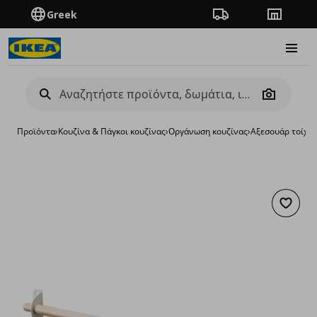
Greek
Πορεία παραγγελίας
Καταστή
Burge
Camera
Προϊόντα
›
Κουζίνα & Πάγκοι κουζίνας
›
Οργάνωση κουζίνας
›
Αξεσουάρ τοίχο
Προσθή