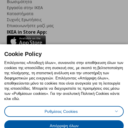
Βιωσιμότητα
Εργασία στην IKEA
Καταστήματα
Συχνές Ερωτήσεις
Επικοινωνήστε μαζί μας
IKEA in Store App:
Cookie Policy
Follow us:
Επιλέγοντας «Αποδοχή όλων», συναινείτε στην αποθήκευση όλων των
cookies της ιστοσελίδας στη συσκευή σας, με σκοπό τη βελτιστοποίηση
Facebook
Instagram
TikTok
Youtube
Pinterest
Twitter
της πλοήγησης, τη στατιστική ανάλυση και την υποστήριξη των
διαφημιστικών μας ενεργειών. Επιλέγοντας «Απόρριψη όλων»,
αποθηκεύονται μόνο τα cookies που είναι αναγκαία για τη λειτουργία
της ιστοσελίδας. Μπορείτε να διαχειριστείτε τις προτιμήσεις σας μέσω
των «Ρυθμίσεων cookies». Για την αναλυτική Πολιτική Cookies κάντε
κλικ εδώ.
Πολιτική Cookies
Δήλωση ψηφιακής προσβασιμότητας
Ρυθμίσεις Cookies
Ρυθμίσεις cookies
Όροι Χρήσης
Γενική Πολιτική Προσωπικών Δεδομένων
Πολιτική Προσωπικών Δεδομένων για ΙΚΕΑ.gr
Απόρριψη όλων