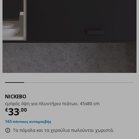
NICKEBO
εμπρός όψη για πλυντήριο πιάτων, 45x80 cm
Τρέχουσα τιμή
€ 33,00
33
€
,
00
165 πόντους ανταμοιβής
Τα πόμολα και τα χερούλια πωλούνται χωριστά.