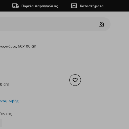
Πορεία παραγγελίας
Καταστήματα
Camera
νας
›
πόρτα, 60x100 cm
Προσθήκη στα αγαπημένα
00 cm
ουσα τιμή
€ 48,00
ανταμοιβής
ϊόντος