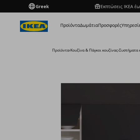
Greek
Εκπτώσεις IKEA έω
Προϊόντα
Δωμάτια
Προσφορές
Υπηρεσί
Προϊόντα
›
Κουζίνα & Πάγκοι κουζίνας
›
Συστήματα 