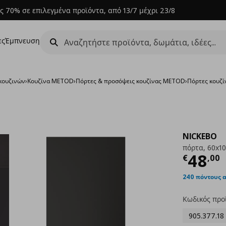
ς 70% σε επιλεγμένα προϊόντα, από 13/7 μέχρι 23/8
ες
Έμπνευση
κουζινών
›
Κουζίνα METOD
›
Πόρτες & προσόψεις κουζίνας METOD
›
Πόρτες κουζί
NICKEBO
πόρτα, 60x1
Τρέχ
48
€
,
00
240 πόντους 
Κωδικός προ
905.377.18