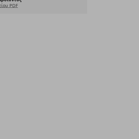
είου PDF