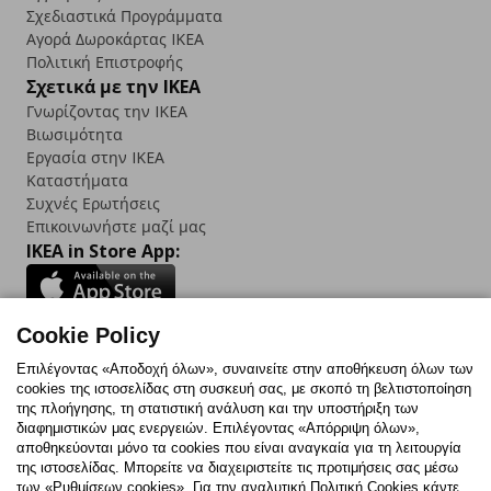
Σχεδιαστικά Προγράμματα
Αγορά Δωρoκάρτας IKEA
Πολιτική Επιστροφής
Σχετικά με την IKEA
Γνωρίζοντας την IKEA
Βιωσιμότητα
Εργασία στην IKEA
Καταστήματα
Συχνές Ερωτήσεις
Επικοινωνήστε μαζί μας
IKEA in Store App:
Cookie Policy
Follow us:
Επιλέγοντας «Αποδοχή όλων», συναινείτε στην αποθήκευση όλων των
cookies της ιστοσελίδας στη συσκευή σας, με σκοπό τη βελτιστοποίηση
Facebook
Instagram
TikTok
Youtube
Pinterest
Twitter
της πλοήγησης, τη στατιστική ανάλυση και την υποστήριξη των
διαφημιστικών μας ενεργειών. Επιλέγοντας «Απόρριψη όλων»,
αποθηκεύονται μόνο τα cookies που είναι αναγκαία για τη λειτουργία
της ιστοσελίδας. Μπορείτε να διαχειριστείτε τις προτιμήσεις σας μέσω
των «Ρυθμίσεων cookies». Για την αναλυτική Πολιτική Cookies κάντε