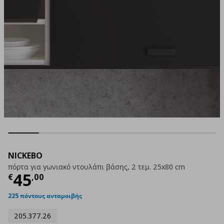
NICKEBO
πόρτα για γωνιακό ντουλάπι βάσης, 2 τεμ. 25x80 cm
Τρέχουσα τιμή
€ 45,00
45
€
,
00
225 πόντους ανταμοιβής
205.377.26