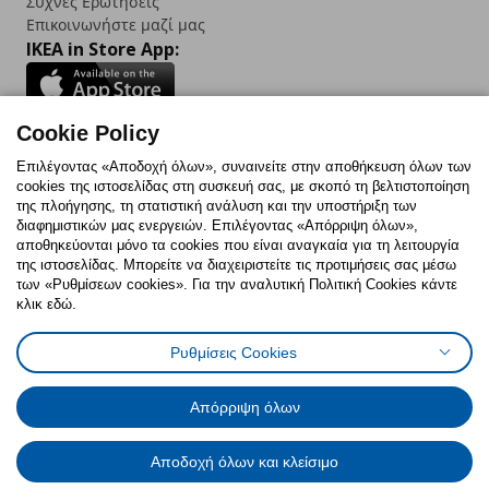
Συχνές Ερωτήσεις
Επικοινωνήστε μαζί μας
IKEA in Store App:
Cookie Policy
Follow us:
Επιλέγοντας «Αποδοχή όλων», συναινείτε στην αποθήκευση όλων των
cookies της ιστοσελίδας στη συσκευή σας, με σκοπό τη βελτιστοποίηση
Facebook
Instagram
TikTok
Youtube
Pinterest
Twitter
της πλοήγησης, τη στατιστική ανάλυση και την υποστήριξη των
διαφημιστικών μας ενεργειών. Επιλέγοντας «Απόρριψη όλων»,
αποθηκεύονται μόνο τα cookies που είναι αναγκαία για τη λειτουργία
της ιστοσελίδας. Μπορείτε να διαχειριστείτε τις προτιμήσεις σας μέσω
των «Ρυθμίσεων cookies». Για την αναλυτική Πολιτική Cookies κάντε
κλικ εδώ.
Πολιτική Cookies
Δήλωση ψηφιακής προσβασιμότητας
Ρυθμίσεις Cookies
Ρυθμίσεις cookies
Όροι Χρήσης
Γενική Πολιτική Προσωπικών Δεδομένων
Πολιτική Προσωπικών Δεδομένων για ΙΚΕΑ.gr
Απόρριψη όλων
Κώδικας Καταναλωτικής Δεοντολογίας
Αποδοχή όλων και κλείσιμο
© Inter-IKEA Systems B.V. 1999 - 2025