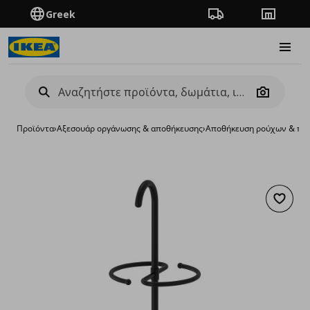
Greek
Πορεία παραγγελίας
Καταστή
Burge
Camera
Προϊόντα
›
Aξεσουάρ οργάνωσης & αποθήκευσης
›
Αποθήκευση ρούχων & πα
Προσθή