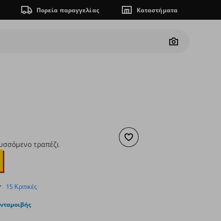
Πορεία παραγγελίας
Καταστήματα
Camera
Προσθήκη στα αγαπημένα
τυσσόμενο τραπέζι
ουσα τιμή
€ 49,99
4.4
15 Κριτικές
star
rating
ανταμοιβής