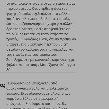
το μία πρακτική λύση, όταν ο χώρος είναι
περιορισμένος. Όταν έρθει η ώρα του
φαγητού, απλώς ξεδιπλώστε το φύλλο,
και όταν τελειώσετε διπλώστε το πάλι,
ώστε να εξοικονομήσετε χώρο για άλλες
δραστηριότητες. Εσείς αποφασίζετε σε
ποιο ύψος θέλετε να τοποθετήσετε το
τραπέζι. Ο κανόνας είναι, ότι θα πρέπει να
υπάρχει ένα διάστημα περίπου 30 cm
μεταξύ του καθίσματος της καρέκλας και
της επιφάνειας του τραπεζιού.
Συμπληρώστε με κανονικές καρέκλες ή με
ψηλά σκαμπό μπαρ. Μια έξυπνη λύση για
δύο.
α;
Η μοριοσανίδα φτιάχνεται από
ανακυκλωμένο ξύλο και υπολείμματα
ξυλείας. Έτσι αξιοποιούμε υλικά, όπως
κομμάτια ξύλου σε διαφορετική
απόχρωση, θραύσματα και πριονίδι,
μειώνοντας την σπατάλη των πόρων.