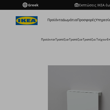
Greek
Εκπτώσεις IKEA έω
Προϊόντα
Δωμάτια
Προσφορές
Υπηρεσί
Προϊόντα
›
Τραπέζια
›
Τραπέζια
›
Τραπέζια Τοίχου
›
Επ