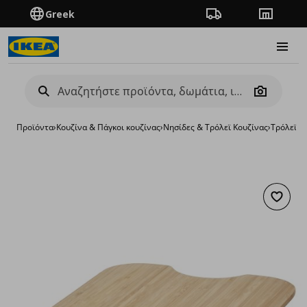
Greek
Πορεία παραγγελίας
Καταστή
Burge
Camera
Προϊόντα
›
Κουζίνα & Πάγκοι κουζίνας
›
Νησίδες & Τρόλεϊ Κουζίνας
›
Τρόλεϊ
›
κ
Προσθή