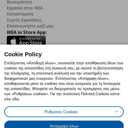
Βιωσιμότητα
Εργασία στην IKEA
Καταστήματα
Συχνές Ερωτήσεις
Επικοινωνήστε μαζί μας
IKEA in Store App:
Cookie Policy
Follow us:
Επιλέγοντας «Αποδοχή όλων», συναινείτε στην αποθήκευση όλων των
cookies της ιστοσελίδας στη συσκευή σας, με σκοπό τη βελτιστοποίηση
Facebook
Instagram
TikTok
Youtube
Pinterest
Twitter
της πλοήγησης, τη στατιστική ανάλυση και την υποστήριξη των
διαφημιστικών μας ενεργειών. Επιλέγοντας «Απόρριψη όλων»,
αποθηκεύονται μόνο τα cookies που είναι αναγκαία για τη λειτουργία
της ιστοσελίδας. Μπορείτε να διαχειριστείτε τις προτιμήσεις σας μέσω
των «Ρυθμίσεων cookies». Για την αναλυτική Πολιτική Cookies κάντε
κλικ εδώ.
Πολιτική Cookies
Δήλωση ψηφιακής προσβασιμότητας
Ρυθμίσεις Cookies
Ρυθμίσεις cookies
Όροι Χρήσης
Γενική Πολιτική Προσωπικών Δεδομένων
Πολιτική Προσωπικών Δεδομένων για ΙΚΕΑ.gr
Απόρριψη όλων