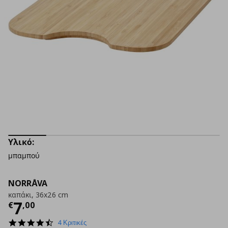
Υλικό:
μπαμπού
NORRÅVA
καπάκι, 36x26 cm
Τρέχουσα τιμή
€ 7,00
7
€
,
00
4.5
4 Κριτικές