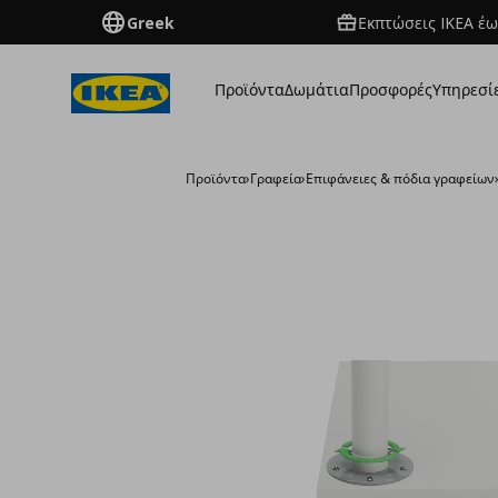
Greek
Εκπτώσεις IKEA έω
Προϊόντα
Δωμάτια
Προσφορές
Υπηρεσί
Προϊόντα
›
Γραφεία
›
Επιφάνειες & πόδια γραφείων