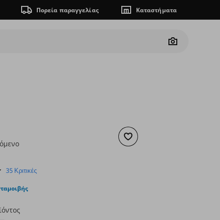
Πορεία παραγγελίας
Καταστήματα
Camera
Προσθήκη στα αγαπημένα
ζόμενο
ουσα τιμή
€ 8,50
4.7
35 Κριτικές
star
rating
νταμοιβής
ϊόντος