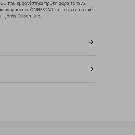
GOGO που εμφανίστηκε πρώτη φορά το 1972
rkad ονομάστηκε ÖNNESTAD και το σχεδιαστικό
ι Hjördis Olsson-Une.