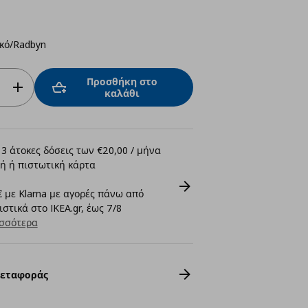
κό/Radbyn
Προσθήκη στο
καλάθι
3 άτοκες δόσεις των €20,00 / μήνα
ή ή πιστωτική κάρτα
 με Klarna με αγορές πάνω από
στικά στο IKEA.gr, έως 7/8
σσότερα
Μεταφοράς