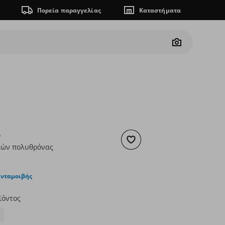
Πορεία παραγγελίας
Καταστήματα
Camera
D
Προσθήκη στα αγαπημένα
ιών πολυθρόνας
ουσα τιμή
€ 60,00
ανταμοιβής
ϊόντος