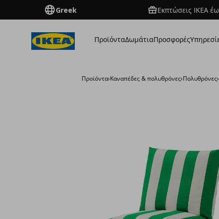
Greek
Εκπτώσεις IKEA έω
Προϊόντα
Δωμάτια
Προσφορές
Υπηρεσί
Προϊόντα
›
Καναπέδες & πολυθρόνες
›
Πολυθρόνες