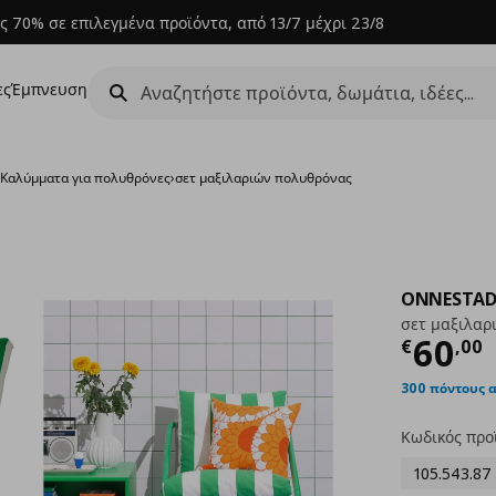
ς 70% σε επιλεγμένα προϊόντα, από 13/7 μέχρι 23/8
ες
Έμπνευση
›
Καλύμματα για πολυθρόνες
›
σετ μαξιλαριών πολυθρόνας
ONNESTA
σετ μαξιλαρ
Τρέχ
60
€
,
00
300 πόντους 
Κωδικός προ
105.543.87