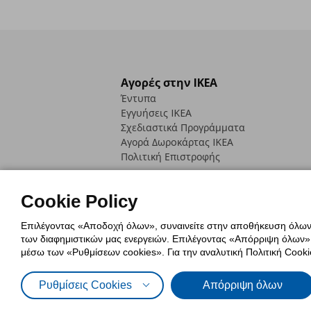
Αγορές στην IKEA
Έντυπα
Εγγυήσεις IKEA
Σχεδιαστικά Προγράμματα
Αγορά Δωρoκάρτας IKEA
Πολιτική Επιστροφής
Cookie Policy
Επιλέγοντας «Αποδοχή όλων», συναινείτε στην αποθήκευση όλων τ
των διαφημιστικών μας ενεργειών. Επιλέγοντας «Απόρριψη όλων», α
Πολιτική Cookies
Δήλωση ψηφιακή
μέσω των «Ρυθμίσεων cookies». Για την αναλυτική Πολιτική Cookie
Πολιτική Προσωπικών Δεδομένων γ
Ρυθμίσεις Cookies
Απόρριψη όλων
© Inter-IKEA Systems B.V. 1999 - 2025