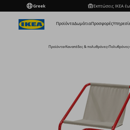
Greek
Εκπτώσεις IKEA έω
Προϊόντα
Δωμάτια
Προσφορές
Υπηρεσί
Προϊόντα
›
Καναπέδες & πολυθρόνες
›
Πολυθρόνες