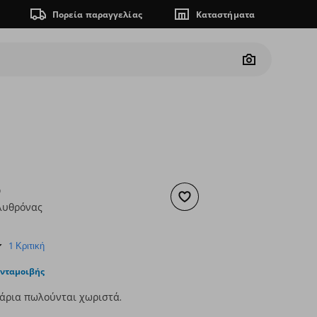
Πορεία παραγγελίας
Καταστήματα
Camera
D
Προσθήκη στα αγαπημένα
λυθρόνας
ουσα τιμή
€ 59,00
4.0
1 Κριτική
star
rating
ανταμοιβής
άρια πωλούνται χωριστά.