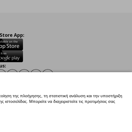
 Store App:
us:
ook
Instagram
TikTok
Youtube
Pinterest
Twitter
οίηση της πλοήγησης, τη στατιστική ανάλυση και την υποστήριξη
 ιστοσελίδας. Μπορείτε να διαχειριστείτε τις προτιμήσεις σας
ν Δεδομένων