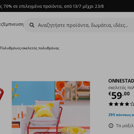
ς 70% σε επιλεγμένα προϊόντα, από 13/7 μέχρι 23/8
ες
Έμπνευση
›
Πολυθρόνες
›
σκελετός πολυθρόνας
ONNESTA
σκελετός πο
Τρέχ
59
€
,
00
295 πόντους 
Τα μαξιλ