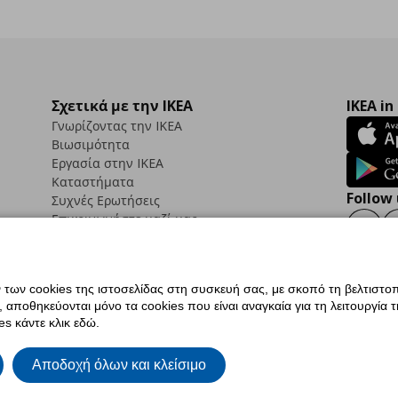
Σχετικά με την IKEA
IKEA in
Γνωρίζοντας την IKEA
Βιωσιμότητα
Εργασία στην IKEA
Καταστήματα
Follow 
Συχνές Ερωτήσεις
Επικοινωνήστε μαζί μας
Faceb
ων cookies της ιστοσελίδας στη συσκευή σας, με σκοπό τη βελτιστοπ
ποθηκεύονται μόνο τα cookies που είναι αναγκαία για τη λειτουργία της
ς προσβασιμότητας
Ρυθμίσεις cookies
Όροι Χρήσης
Γενική Πολιτική Προσωπικώ
s κάντε κλικ εδώ.
ια ΙΚΕΑ.gr
Κώδικας Καταναλωτικής Δεοντολογίας
Αποδοχή όλων και κλείσιμο