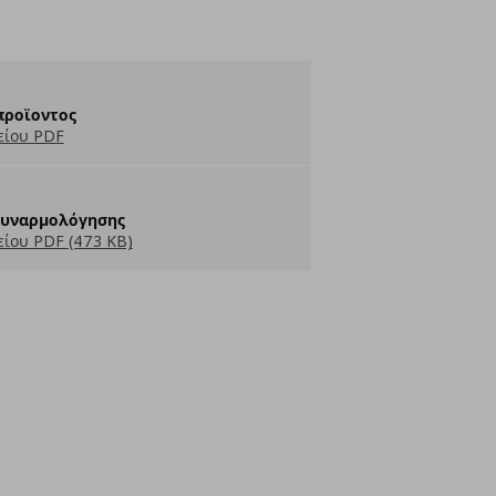
προϊοντος
είου PDF
Συναρμολόγησης
ίου PDF (473 KB)