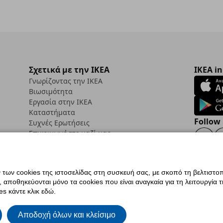
Σχετικά με την IKEA
IKEA in
Γνωρίζοντας την IKEA
Βιωσιμότητα
Εργασία στην IKEA
Καταστήματα
Follow 
Συχνές Ερωτήσεις
Επικοινωνήστε μαζί μας
Faceb
ων cookies της ιστοσελίδας στη συσκευή σας, με σκοπό τη βελτιστοπ
ποθηκεύονται μόνο τα cookies που είναι αναγκαία για τη λειτουργία της
ς προσβασιμότητας
Ρυθμίσεις cookies
Όροι Χρήσης
Γενική Πολιτική Προσωπικών
s κάντε κλικ εδώ.
ια ΙΚΕΑ.gr
Κώδικας Καταναλωτικής Δεοντολογίας
Αποδοχή όλων και κλείσιμο