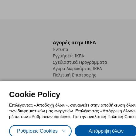
Αγορές στην IKEA
Έντυπα
Εγγυήσεις IKEA
Σχεδιαστικά Προγράμματα
Αγορά Δωρoκάρτας IKEA
Πολιτική Επιστροφής
Cookie Policy
Επιλέγοντας «Αποδοχή όλων», συναινείτε στην αποθήκευση όλων τ
των διαφημιστικών μας ενεργειών. Επιλέγοντας «Απόρριψη όλων», α
Πολιτική Cookies
Δήλωση ψηφιακή
μέσω των «Ρυθμίσεων cookies». Για την αναλυτική Πολιτική Cookie
Πολιτική Προσωπικών Δεδομένων γ
Ρυθμίσεις Cookies
Απόρριψη όλων