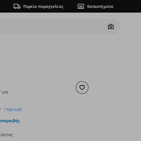
Πορεία παραγγελίας
Καταστήματα
Camera
Προσθήκη στα αγαπημένα
7 cm
ουσα τιμή
€ 40,00
5.0
1 Κριτική
star
rating
ανταμοιβής
ϊόντος