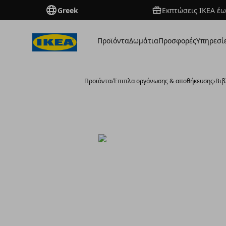
Greek
Εκπτώσεις IKEA έω
Προϊόντα
Δωμάτια
Προσφορές
Υπηρεσί
Προϊόντα
›
Έπιπλα οργάνωσης & αποθήκευσης
›
Βιβ