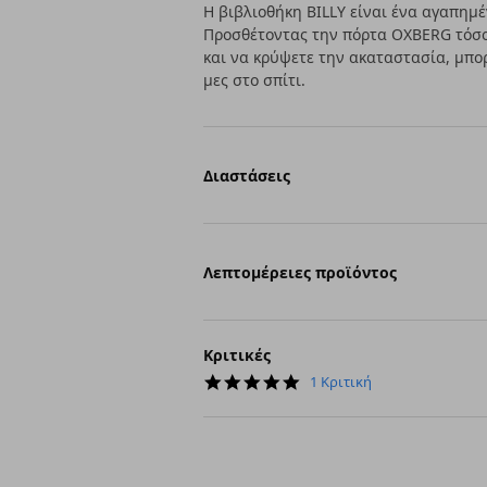
Η βιβλιοθήκη BILLY είναι ένα αγαπημέ
Προσθέτοντας την πόρτα OXBERG τόσο
και να κρύψετε την ακαταστασία, μπο
μες στο σπίτι.
Διαστάσεις
Λεπτομέρειες προϊόντος
Κριτικές
5.0
1 Κριτική
star
rating