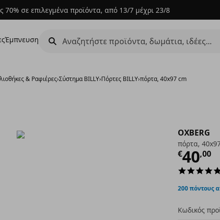
ς 70% σε επιλεγμένα προϊόντα, από 13/7 μέχρι 23/8
ες
Έμπνευση
λιοθήκες & Ραφιέρες
›
Σύστημα BILLY
›
Πόρτες BILLY
›
πόρτα, 40x97 cm
OXBERG
πόρτα, 40x9
Τρέχ
40
€
,
00
200 πόντους 
Κωδικός προ