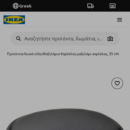
Greek
Πορεία παραγγελίας
Καταστή
Burge
Camera
Προϊόντα
›
Λευκά είδη
›
Μαξιλάρια Καρέκλας
›
μαξιλάρι καρέκλας, 35 cm
Προσθή