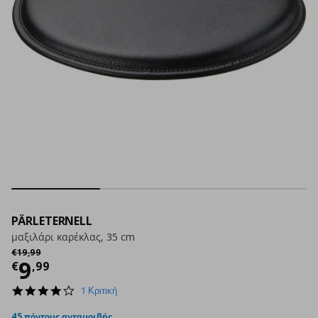
PÄRLETERNELL
μαξιλάρι καρέκλας, 35 cm
Αρχική τιμή
€ 19,99
€
19
,
99
Τρέχουσα τιμή
€ 9,99
9
€
,
99
4.0
1 Κριτική
star
rating
45 πόντους ανταμοιβής