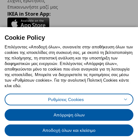
Συχνές Ερωτήσεις
Επικοινωνήστε μαζί μας
IKEA in Store App:
Cookie Policy
Follow us:
Επιλέγοντας «Αποδοχή όλων», συναινείτε στην αποθήκευση όλων των
cookies της ιστοσελίδας στη συσκευή σας, με σκοπό τη βελτιστοποίηση
Facebook
Instagram
TikTok
Youtube
Pinterest
Twitter
της πλοήγησης, τη στατιστική ανάλυση και την υποστήριξη των
διαφημιστικών μας ενεργειών. Επιλέγοντας «Απόρριψη όλων»,
αποθηκεύονται μόνο τα cookies που είναι αναγκαία για τη λειτουργία
της ιστοσελίδας. Μπορείτε να διαχειριστείτε τις προτιμήσεις σας μέσω
των «Ρυθμίσεων cookies». Για την αναλυτική Πολιτική Cookies κάντε
κλικ εδώ.
Πολιτική Cookies
Δήλωση ψηφιακής προσβασιμότητας
Ρυθμίσεις Cookies
Ρυθμίσεις cookies
Όροι Χρήσης
Γενική Πολιτική Προσωπικών Δεδομένων
Πολιτική Προσωπικών Δεδομένων για ΙΚΕΑ.gr
Απόρριψη όλων
Κώδικας Καταναλωτικής Δεοντολογίας
Αποδοχή όλων και κλείσιμο
© Inter-IKEA Systems B.V. 1999 - 2025