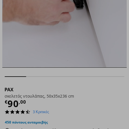
PAX
σκελετός ντουλάπας, 50x35x236 cm
Τρέχουσα τιμή
€ 90,00
90
€
,
00
4.7
3 Κριτικές
star
rating
450 πόντους ανταμοιβής