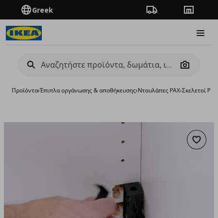
Greek
Πορεία παραγγελίας
Καταστή
Burge
Camera
Προϊόντα
›
Έπιπλα οργάνωσης & αποθήκευσης
›
Ντουλάπες PAX
›
Σκελετοί PAX
Προσθή