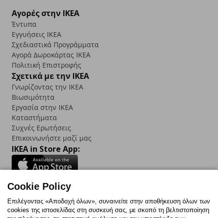
Αγορές στην IKEA
Έντυπα
Εγγυήσεις IKEA
Σχεδιαστικά Προγράμματα
Αγορά Δωρoκάρτας IKEA
Πολιτική Επιστροφής
Σχετικά με την IKEA
Γνωρίζοντας την IKEA
Βιωσιμότητα
Εργασία στην IKEA
Καταστήματα
Συχνές Ερωτήσεις
Επικοινωνήστε μαζί μας
IKEA in Store App:
Cookie Policy
Follow us:
Επιλέγοντας «Αποδοχή όλων», συναινείτε στην αποθήκευση όλων των
cookies της ιστοσελίδας στη συσκευή σας, με σκοπό τη βελτιστοποίηση
Facebook
Instagram
TikTok
Youtube
Pinterest
Twitter