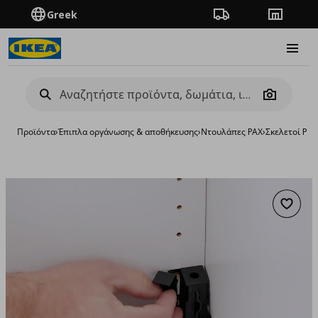
Greek
Πορεία παραγγελίας
Καταστή
Burge
Camera
Προϊόντα
›
Έπιπλα οργάνωσης & αποθήκευσης
›
Ντουλάπες PAX
›
Σκελετοί PAX
Προσθή