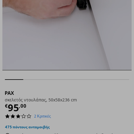
PAX
σκελετός ντουλάπας, 50x58x236 cm
Τρέχουσα τιμή
€ 95,00
95
€
,
00
3.0
2 Κριτικές
star
rating
475 πόντους ανταμοιβής