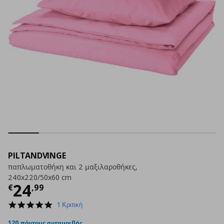
PILTANDVINGE
παπλωματοθήκη και 2 μαξιλαροθήκες,
240x220/50x60 cm
Τρέχουσα τιμή
€ 24,99
24
€
,
99
5.0
1 Κριτική
star
rating
120 πόντους ανταμοιβής