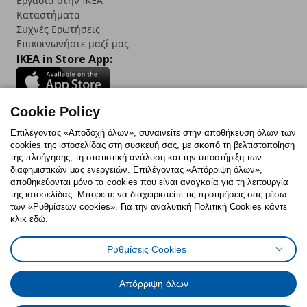
Εργασία στην IKEA
Καταστήματα
Συχνές Ερωτήσεις
Επικοινωνήστε μαζί μας
IKEA in Store App:
Cookie Policy
Follow us:
Επιλέγοντας «Αποδοχή όλων», συναινείτε στην αποθήκευση όλων των
cookies της ιστοσελίδας στη συσκευή σας, με σκοπό τη βελτιστοποίηση
Facebook
Instagram
TikTok
Youtube
Pinterest
Twitter
της πλοήγησης, τη στατιστική ανάλυση και την υποστήριξη των
διαφημιστικών μας ενεργειών. Επιλέγοντας «Απόρριψη όλων»,
αποθηκεύονται μόνο τα cookies που είναι αναγκαία για τη λειτουργία
της ιστοσελίδας. Μπορείτε να διαχειριστείτε τις προτιμήσεις σας μέσω
των «Ρυθμίσεων cookies». Για την αναλυτική Πολιτική Cookies κάντε
κλικ εδώ.
Πολιτική Cookies
Δήλωση ψηφιακής προσβασιμότητας
Ρυθμίσεις Cookies
Ρυθμίσεις cookies
Όροι Χρήσης
Γενική Πολιτική Προσωπικών Δεδομένων
Πολιτική Προσωπικών Δεδομένων για ΙΚΕΑ.gr
Απόρριψη όλων
Κώδικας Καταναλωτικής Δεοντολογίας