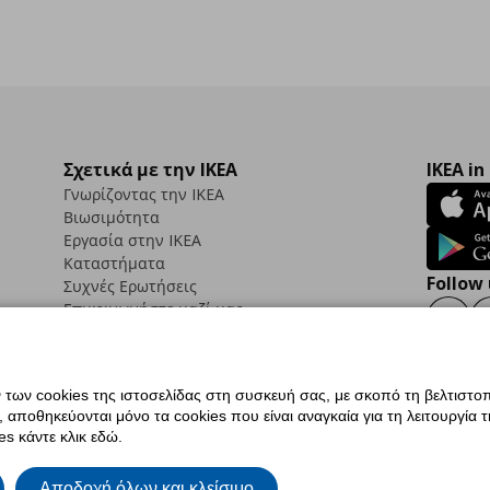
Σχετικά με την IKEA
IKEA in
Γνωρίζοντας την IKEA
Βιωσιμότητα
Εργασία στην IKEA
Καταστήματα
Follow 
Συχνές Ερωτήσεις
Επικοινωνήστε μαζί μας
Faceb
ων cookies της ιστοσελίδας στη συσκευή σας, με σκοπό τη βελτιστοπ
ποθηκεύονται μόνο τα cookies που είναι αναγκαία για τη λειτουργία της
ς προσβασιμότητας
Ρυθμίσεις cookies
Όροι Χρήσης
Γενική Πολιτική Προσωπικώ
s κάντε κλικ εδώ.
ια ΙΚΕΑ.gr
Κώδικας Καταναλωτικής Δεοντολογίας
Αποδοχή όλων και κλείσιμο