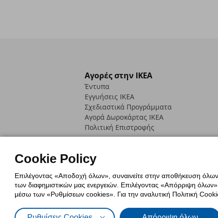
Αγορές στην IKEA
Έντυπα
Εγγυήσεις IKEA
Σχεδιαστικά Προγράμματα
Αγορά Δωρoκάρτας IKEA
Πολιτική Επιστροφής
Cookie Policy
Επιλέγοντας «Αποδοχή όλων», συναινείτε στην αποθήκευση όλων τ
των διαφημιστικών μας ενεργειών. Επιλέγοντας «Απόρριψη όλων», α
Πολιτική Cookies
Δήλωση ψηφιακή
μέσω των «Ρυθμίσεων cookies». Για την αναλυτική Πολιτική Cookie
Πολιτική Προσωπικών Δεδομένων γ
Ρυθμίσεις Cookies
Απόρριψη όλων