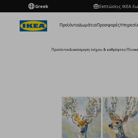
Greek
Εκπτώσεις IKEA έω
Προϊόντα
Δωμάτια
Προσφορές
Υπηρεσί
Προϊόντα
›
Διακόσμηση τοίχου & καθρέφτες
›
Πίνακ