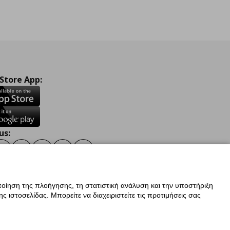
 Store App:
us:
ook
Instagram
TikTok
Youtube
Pinterest
Twitter
οίηση της πλοήγησης, τη στατιστική ανάλυση και την υποστήριξη
 ιστοσελίδας. Μπορείτε να διαχειριστείτε τις προτιμήσεις σας
ν Δεδομένων