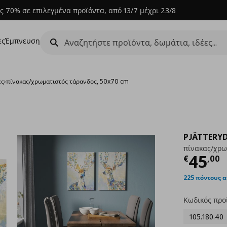
ς 70% σε επιλεγμένα προϊόντα, από 13/7 μέχρι 23/8
ες
Έμπνευση
ες
›
πίνακας/χρωματιστός τάρανδος, 50x70 cm
PJÄTTERY
πίνακας/χρω
Τρέχ
45
€
,
00
225 πόντους 
Κωδικός προ
105.180.40