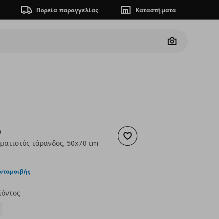
Πορεία παραγγελίας
Καταστήματα
Camera
D
Προσθήκη στα αγαπημένα
ματιστός τάρανδος, 50x70 cm
ουσα τιμή
€ 45,00
ανταμοιβής
ϊόντος