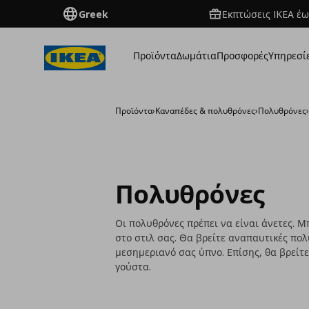
Greek
Εκπτώσεις IKEA έω
Προϊόντα
Δωμάτια
Προσφορές
Υπηρεσί
Προϊόντα
›
Καναπέδες & πολυθρόνες
›
Πολυθρόνες
Πολυθρόνες
Οι πολυθρόνες πρέπει να είναι άνετες. Μ
στο στιλ σας. Θα βρείτε αναπαυτικές πο
μεσημεριανό σας ύπνο. Επίσης, θα βρείτ
γούστα.