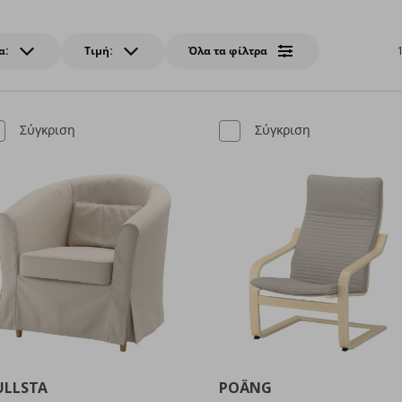
α:
Τιμή:
Όλα τα φίλτρα
Σύγκριση
Σύγκριση
ULLSTA
POÄNG