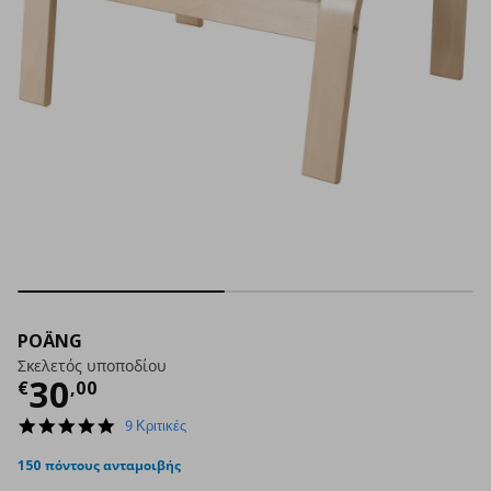
POÄNG
Σκελετός υποποδίου
Τρέχουσα τιμή
€ 30,00
30
€
,
00
4.8
9 Κριτικές
star
rating
150 πόντους ανταμοιβής