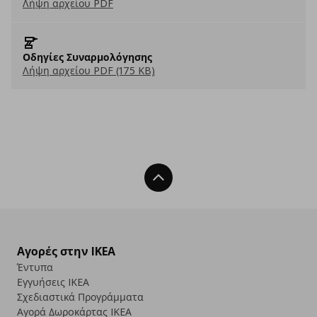
Λήψη αρχείου PDF
Οδηγίες Συναρμολόγησης
Λήψη αρχείου PDF (175 KB)
Back To Top
Αγορές στην IKEA
Έντυπα
Εγγυήσεις IKEA
Σχεδιαστικά Προγράμματα
Αγορά Δωρoκάρτας IKEA