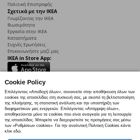
Πολιτική Επιστροφής
Σχετικά με την IKEA
Γνωρίζοντας την IKEA
Βιωσιμότητα
Εργασία στην IKEA
Καταστήματα
Συχνές Ερωτήσεις
Επικοινωνήστε μαζί μας
IKEA in Store App:
Cookie Policy
Follow us:
Επιλέγοντας «Αποδοχή όλων», συναινείτε στην αποθήκευση όλων των
cookies της ιστοσελίδας στη συσκευή σας, με σκοπό τη βελτιστοποίηση
Facebook
Instagram
TikTok
Youtube
Pinterest
Twitter
της πλοήγησης, τη στατιστική ανάλυση και την υποστήριξη των
διαφημιστικών μας ενεργειών. Επιλέγοντας «Απόρριψη όλων»,
αποθηκεύονται μόνο τα cookies που είναι αναγκαία για τη λειτουργία
της ιστοσελίδας. Μπορείτε να διαχειριστείτε τις προτιμήσεις σας μέσω
των «Ρυθμίσεων cookies». Για την αναλυτική Πολιτική Cookies κάντε
κλικ εδώ.
Πολιτική Cookies
Δήλωση ψηφιακής προσβασιμότητας