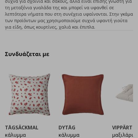
συχνά για σχοινιά και σάκους, αλλά είναι επίσης γνωστή για
τη μεταξένια γυαλάδα της και μπορεί να υφανθεί σε
λεπτότερα νήματα που στη συνέχεια υφαίνονται. Στην γκάμα
των προϊόντων μας χρησιμοποιούμε συχνά υφαντή γιούτα
για είδη, όπως κουρτίνες, χαλιά και έπιπλα.
Συνδυάζεται με
TÅGSÄCKMAL
DYTÅG
VIPPÄRT
κάλυμμα
κάλυμμα
μαξιλάρι κ