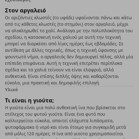
Στον αργαλειό
Οι οριζόντιες κλωστές (το υφάδι) υφαίνονται πάνω και κάτω
από τις κάθετες κλωστές (το στημόνι) στον αργαλειό, μέχρι
να ολοκληρωθεί το χαλί. Ανάλογα με την πολυπλοκότητα του
σχεδίου, η κατασκευή ενός χαλιού με αυτή την τεχνική
μπορεί να διαρκέσει από λίγες ημέρες έως εβδομάδες. Σε
αντίθεση με άλλες τεχνικές, όπως η τεχνική ύφανσης με
φουντωτό νήμα, ο αργαλειός δεν δημιουργεί πέλος, αλλά μία
επίπεδη επιφάνεια. Αυτή η τεχνική επιτρέπει περίπλοκα
σχέδια και τα χαλιά τείνουν να είναι ελαφριά, αλλά
ανθεκτικά. Είναι επίσης διπλής όψης και καθαρίζονται
εύκολα, μια πρακτική και δημοφιλής επιλογή.
Υλικό
Τι είναι η γιούτα;
Η γιούτα είναι μια πολύ ανθεκτική ίνα που βρίσκεται στο
στέλεχος του φυτού γιούτα. Είναι ένα φυτό που
καλλιεργείται εύκολα, απαιτεί ελάχιστα λιπάσματα,
φυτοφάρμακα ή νερό και είναι έτοιμο για συγκομιδή μετά
από μόλις 120 ημέρες. Η ίνα από γιούτα χρησιμοποιείται