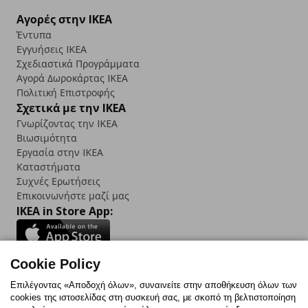
Αγορές στην IKEA
Έντυπα
Εγγυήσεις IKEA
Σχεδιαστικά Προγράμματα
Αγορά Δωρoκάρτας IKEA
Πολιτική Επιστροφής
Σχετικά με την IKEA
Γνωρίζοντας την IKEA
Βιωσιμότητα
Εργασία στην IKEA
Καταστήματα
Συχνές Ερωτήσεις
Επικοινωνήστε μαζί μας
IKEA in Store App:
Cookie Policy
Follow us:
Επιλέγοντας «Αποδοχή όλων», συναινείτε στην αποθήκευση όλων των
cookies της ιστοσελίδας στη συσκευή σας, με σκοπό τη βελτιστοποίηση