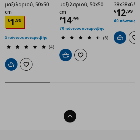
μαξιλαριού, 50x50
μαξιλαριού, 50x50
38x38x6.5 
Τρέχο
12
€
,
99
cm
cm
Τρέχουσα τιμή
€ 1
14
Τρέχουσα τιμή
€ 1,99
€
,
99
1
€
,
99
60 πόντους α
70 πόντους ανταμοιβής
(6)
5 πόντους ανταμοιβής
Προσθήκη 
Πρ
(4)
Προσθήκη στο καλάθι
Προσθήκη στα αγαπημένα
Προσθήκη στο καλάθι
Προσθήκη στα αγαπημένα
Back To Top