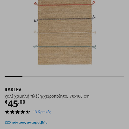
RAKLEV
χαλί χαμηλή πλέξη/χειροποίητο, 70x160 cm
Τρέχουσα τιμή
€ 45,00
45
€
,
00
4.5
13 Κριτικές
star
rating
225 πόντους ανταμοιβής