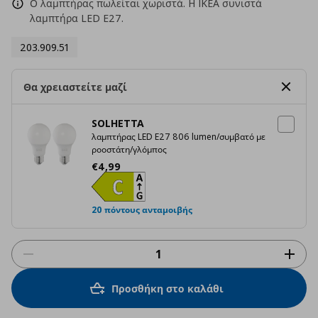
Ο λαμπτήρας πωλείται χωριστά. H IKEA συνιστά
λαμπτήρα LED E27.
203.909.51
Θα χρειαστείτε μαζί
SOLHETTA
λαμπτήρας LED E27 806 lumen/συμβατό με
ροοστάτη/γλόμπος
Τρέχουσα τιμή
€ 4,99
€
4
,
99
20 πόντους ανταμοιβής
Προσθήκη στο καλάθι