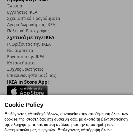
Έντυπα
Εγγυήσεις IKEA
Σχεδιαστικά Προγράμματα
Αγορά Δωρoκάρτας IKEA
Πολιτική Επιστροφής
Σχετικά με την IKEA
Γνωρίζοντας την IKEA
Βιωσιμότητα
Εργασία στην IKEA
Καταστήματα
Συχνές Ερωτήσεις
Επικοινωνήστε μαζί μας
IKEA in Store App:
Cookie Policy
Follow us:
Επιλέγοντας «Αποδοχή όλων», συναινείτε στην αποθήκευση όλων των
cookies της ιστοσελίδας στη συσκευή σας, με σκοπό τη βελτιστοποίηση
Facebook
Instagram
TikTok
Youtube
Pinterest
Twitter
της πλοήγησης, τη στατιστική ανάλυση και την υποστήριξη των
διαφημιστικών μας ενεργειών. Επιλέγοντας «Απόρριψη όλων»,