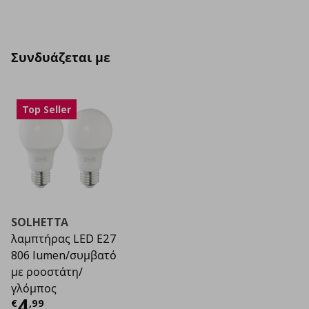
Συνδυάζεται με
Top Seller
SOLHETTA
λαμπτήρας LED E27
806 lumen/συμβατό
με ροοστάτη/
γλόμπος
Τρέχουσα τιμή
€ 4,99
4
€
,
99