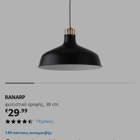
RANARP
φωτιστικό οροφής, 38 cm
Τρέχουσα τιμή
€ 29,99
29
€
,
99
4.6
7 Κριτικές
star
rating
145 πόντους ανταμοιβής