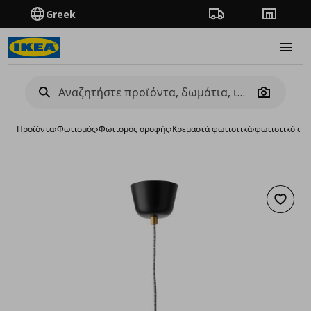
Greek
Πορεία παραγγελίας
Καταστή
Burge
Camera
Προϊόντα
›
Φωτισμός
›
Φωτισμός οροφής
›
Κρεμαστά φωτιστικά
›
φωτιστικό ορ
Προσθή