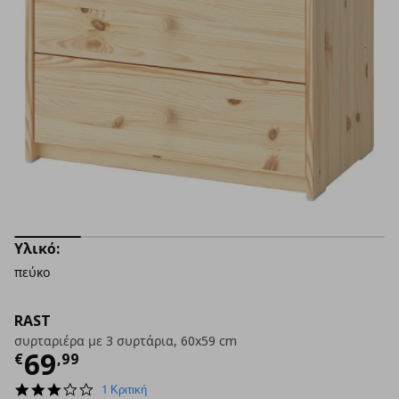
Υλικό:
πεύκο
RAST
συρταριέρα με 3 συρτάρια, 60x59 cm
Τρέχουσα τιμή
€ 69,99
69
€
,
99
3.0
1 Κριτική