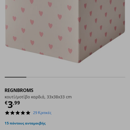
REGNBROMS
κουτί/μοτίβο καρδιά, 33x38x33 cm
Τρέχουσα τιμή
€ 3,99
3
€
,
99
4.9
29 Κριτικές
star
rating
15 πόντους ανταμοιβής