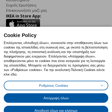
Συχνές Ερωτήσεις
Επικοινωνήστε μαζί μας
IKEA in Store App:
Cookie Policy
Follow us:
Επιλέγοντας «Αποδοχή όλων», συναινείτε στην αποθήκευση όλων των
cookies της ιστοσελίδας στη συσκευή σας, με σκοπό τη βελτιστοποίηση
Facebook
Instagram
TikTok
Youtube
Pinterest
Twitter
της πλοήγησης, τη στατιστική ανάλυση και την υποστήριξη των
διαφημιστικών μας ενεργειών. Επιλέγοντας «Απόρριψη όλων»,
αποθηκεύονται μόνο τα cookies που είναι αναγκαία για τη λειτουργία
της ιστοσελίδας. Μπορείτε να διαχειριστείτε τις προτιμήσεις σας μέσω
των «Ρυθμίσεων cookies». Για την αναλυτική Πολιτική Cookies κάντε
κλικ εδώ.
Πολιτική Cookies
Δήλωση ψηφιακής προσβασιμότητας
Ρυθμίσεις Cookies
Ρυθμίσεις cookies
Όροι Χρήσης
Γενική Πολιτική Προσωπικών Δεδομένων
Πολιτική Προσωπικών Δεδομένων για ΙΚΕΑ.gr
Απόρριψη όλων
Κώδικας Καταναλωτικής Δεοντολογίας
Αποδοχή όλων και κλείσιμο