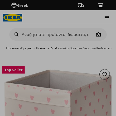
Greek
Πορεία παραγγελίας
Καταστή
Burge
Camera
Προϊόντα
›
Βρεφικά - Παιδικά είδη & έπιπλα
›
Βρεφικό Δωμάτιο
›
Παιδικά κουτ
Top Seller
Προσθή