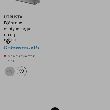
UTRUSTA
Εξάρτημα
ανοίγματος με
πίεση
Τρέχουσα τιμή
€ 6,00
6
€
,
00
30 πόντους ανταμοιβής
Μη διαθέσιμο στο e-
shop
Προσθήκη στο καλάθι
Προσθήκη στα αγαπημένα