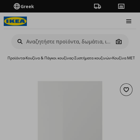
Greek
Πορεία παραγγελίας
Καταστή
Burge
Camera
Προϊόντα
›
Κουζίνα & Πάγκοι κουζίνας
›
Συστήματα κουζινών
›
Κουζίνα METO
Προσθή