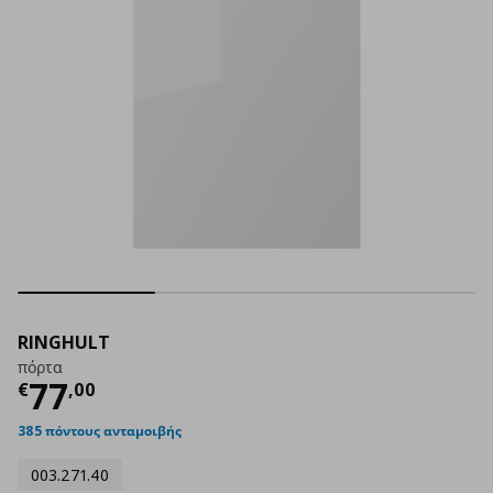
RINGHULT
πόρτα
Τρέχουσα τιμή
€ 77,00
77
€
,
00
385 πόντους ανταμοιβής
003.271.40