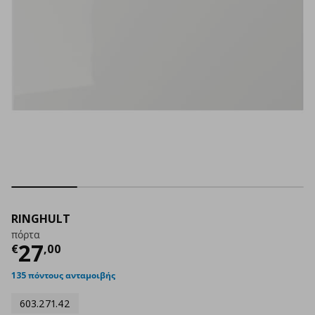
RINGHULT
πόρτα
Τρέχουσα τιμή
€ 27,00
27
€
,
00
135 πόντους ανταμοιβής
603.271.42