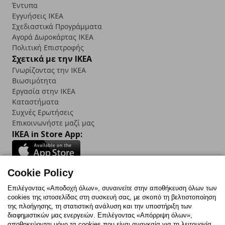
Έντυπα
Εγγυήσεις IKEA
Σχεδιαστικά Προγράμματα
Αγορά Δωρoκάρτας IKEA
Πολιτική Επιστροφής
Σχετικά με την IKEA
Γνωρίζοντας την IKEA
Βιωσιμότητα
Εργασία στην IKEA
Καταστήματα
Συχνές Ερωτήσεις
Επικοινωνήστε μαζί μας
IKEA in Store App:
Cookie Policy
Follow us:
Επιλέγοντας «Αποδοχή όλων», συναινείτε στην αποθήκευση όλων των
cookies της ιστοσελίδας στη συσκευή σας, με σκοπό τη βελτιστοποίηση
Facebook
Instagram
TikTok
Youtube
Pinterest
Twitter
της πλοήγησης, τη στατιστική ανάλυση και την υποστήριξη των
διαφημιστικών μας ενεργειών. Επιλέγοντας «Απόρριψη όλων»,
αποθηκεύονται μόνο τα cookies που είναι αναγκαία για τη λειτουργία