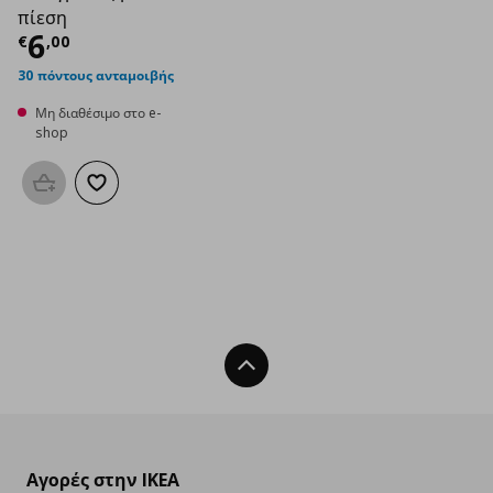
πίεση
Τρέχουσα τιμή
€ 6,00
6
€
,
00
30 πόντους ανταμοιβής
Μη διαθέσιμο στο e-
shop
Προσθήκη στο καλάθι
Προσθήκη στα αγαπημένα
Back To Top
Αγορές στην IKEA