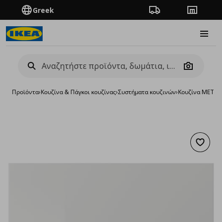
Greek
Πορεία παραγγελίας
Καταστή
Burge
Camera
Προϊόντα
›
Κουζίνα & Πάγκοι κουζίνας
›
Συστήματα κουζινών
›
Κουζίνα METO
Προσθή