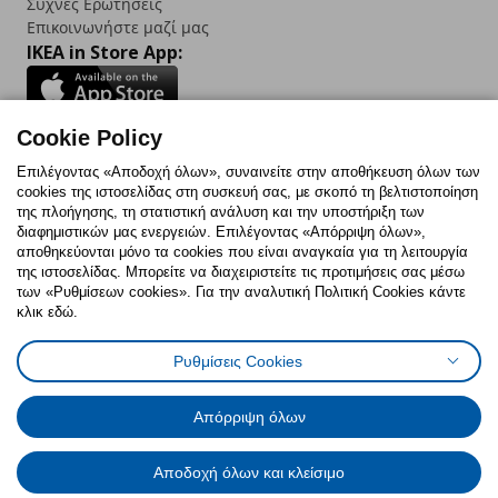
Συχνές Ερωτήσεις
Επικοινωνήστε μαζί μας
IKEA in Store App:
Cookie Policy
Follow us:
Επιλέγοντας «Αποδοχή όλων», συναινείτε στην αποθήκευση όλων των
cookies της ιστοσελίδας στη συσκευή σας, με σκοπό τη βελτιστοποίηση
Facebook
Instagram
TikTok
Youtube
Pinterest
Twitter
της πλοήγησης, τη στατιστική ανάλυση και την υποστήριξη των
διαφημιστικών μας ενεργειών. Επιλέγοντας «Απόρριψη όλων»,
αποθηκεύονται μόνο τα cookies που είναι αναγκαία για τη λειτουργία
της ιστοσελίδας. Μπορείτε να διαχειριστείτε τις προτιμήσεις σας μέσω
των «Ρυθμίσεων cookies». Για την αναλυτική Πολιτική Cookies κάντε
κλικ εδώ.
Πολιτική Cookies
Δήλωση ψηφιακής προσβασιμότητας
Ρυθμίσεις Cookies
Ρυθμίσεις cookies
Όροι Χρήσης
Γενική Πολιτική Προσωπικών Δεδομένων
Πολιτική Προσωπικών Δεδομένων για ΙΚΕΑ.gr
Απόρριψη όλων
Κώδικας Καταναλωτικής Δεοντολογίας
Αποδοχή όλων και κλείσιμο