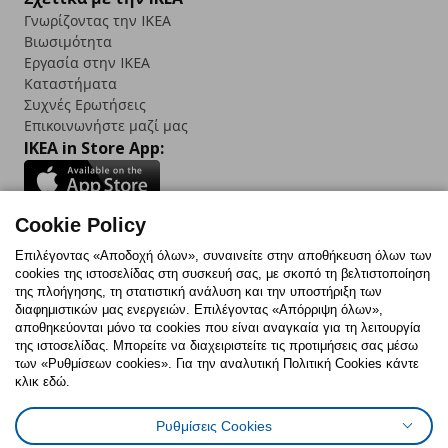
Γνωρίζοντας την IKEA
Βιωσιμότητα
Εργασία στην IKEA
Καταστήματα
Συχνές Ερωτήσεις
Επικοινωνήστε μαζί μας
IKEA in Store App:
Cookie Policy
Follow us:
Επιλέγοντας «Αποδοχή όλων», συναινείτε στην αποθήκευση όλων των
cookies της ιστοσελίδας στη συσκευή σας, με σκοπό τη βελτιστοποίηση
Facebook
Instagram
TikTok
Youtube
Pinterest
Twitter
της πλοήγησης, τη στατιστική ανάλυση και την υποστήριξη των
διαφημιστικών μας ενεργειών. Επιλέγοντας «Απόρριψη όλων»,
αποθηκεύονται μόνο τα cookies που είναι αναγκαία για τη λειτουργία
της ιστοσελίδας. Μπορείτε να διαχειριστείτε τις προτιμήσεις σας μέσω
των «Ρυθμίσεων cookies». Για την αναλυτική Πολιτική Cookies κάντε
κλικ εδώ.
Πολιτική Cookies
Δήλωση ψηφιακής προσβασιμότητας
Ρυθμίσεις Cookies
Ρυθμίσεις cookies
Όροι Χρήσης