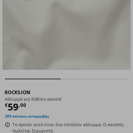
ROCKSJON
κάλυμμα για διθέσιο καναπέ
Τρέχουσα τιμή
€ 59,00
59
€
,
00
295 πόντους ανταμοιβής
Το προϊόν αυτό είναι ένα επιπλέον κάλυμμα. Ο καναπές
πωλείται ξεχωριστά.